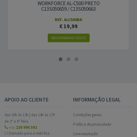
WORKFORCE AL-C500 PRETO
C13S050659 / C13S050663
REF. ALC500BK
€ 19,99
ADICIONAR AO CESTO
APOIO AO CLIENTE
INFORMAÇÃO LEGAL
das 10h às 13h | das 14h às 17h
Condições gerais
de 2ª a 6ª feira.
Política de privacidade
220 996 592
+351
( Chamada para a rede fixa
Livre resolução