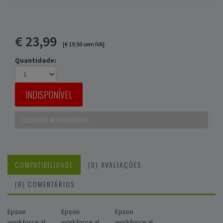
€
23,99
[€ 19,50 sem IVA]
Quantidade:
INDISPONÍVEL
ADICIONAR AOS FAVORITOS
COMPATIBILIDADE
(0) AVALIAÇÕES
(0) COMENTÁRIOS
Epson
Epson
Epson
workforce al
workforce al
workforce al