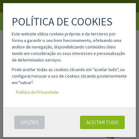
APOIO AO CLIENTE
LOGIN
REGISTAR
POLÍTICA DE COOKIES
Toggle
navigati
Este website utiliza cookies próprias e de terceiros por
home
alc500yl
forma a garantir o seu bom funcionamento, efetuando uma
análise de navegação, disponibilizando conteúdos úteis
tendo em consideração os seus interesses e personalização
de determinados serviços.
Pode aceitar todas as cookies clicando em "aceitar tudo", ou
configurar/recusar o uso de cookies clicando posteriormente
em "salvar".
Política de Privacidade
OPÇÕES
ACEITAR TUDO