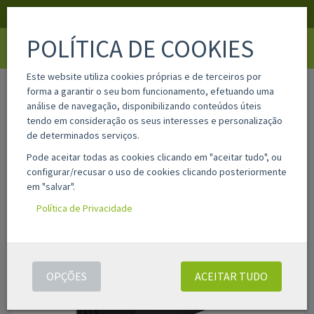
APOIO AO CLIENTE
LOGIN
REGISTAR
POLÍTICA DE COOKIES
Toggle
navigati
Este website utiliza cookies próprias e de terceiros por
home
937xlbk-all
forma a garantir o seu bom funcionamento, efetuando uma
análise de navegação, disponibilizando conteúdos úteis
tendo em consideração os seus interesses e personalização
de determinados serviços.
Pode aceitar todas as cookies clicando em "aceitar tudo", ou
configurar/recusar o uso de cookies clicando posteriormente
em "salvar".
Política de Privacidade
OPÇÕES
ACEITAR TUDO