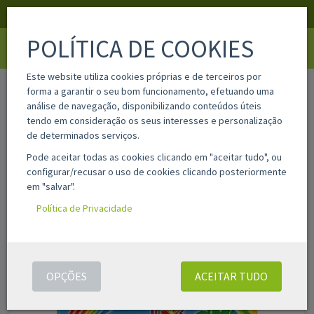
APOIO AO CLIENTE
LOGIN
REGISTAR
POLÍTICA DE COOKIES
Toggle
navigati
Este website utiliza cookies próprias e de terceiros por
home
8757704
forma a garantir o seu bom funcionamento, efetuando uma
análise de navegação, disponibilizando conteúdos úteis
tendo em consideração os seus interesses e personalização
de determinados serviços.
Pode aceitar todas as cookies clicando em "aceitar tudo", ou
configurar/recusar o uso de cookies clicando posteriormente
em "salvar".
Política de Privacidade
OPÇÕES
ACEITAR TUDO