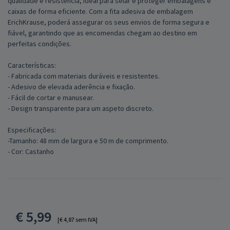
qualidade e resistência, ideal para selar e proteger embalagens e
caixas de forma eficiente. Com a fita adesiva de embalagem
ErichKrause, poderá assegurar os seus envios de forma segura e
fiável, garantindo que as encomendas chegam ao destino em
perfeitas condições.
Características:
- Fabricada com materiais duráveis e resistentes.
- Adesivo de elevada aderência e fixação.
- Fácil de cortar e manusear.
- Design transparente para um aspeto discreto.
Especificações:
-Tamanho: 48 mm de largura e 50 m de comprimento.
- Cor: Castanho
€
5,99
[€ 4,87 sem IVA]