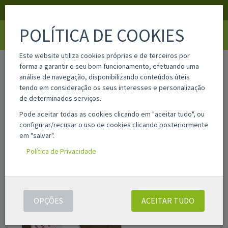
APOIO AO CLIENTE
LOGIN
REGISTAR
POLÍTICA DE COOKIES
Toggle
navigati
Este website utiliza cookies próprias e de terceiros por
home
63581
forma a garantir o seu bom funcionamento, efetuando uma
análise de navegação, disponibilizando conteúdos úteis
tendo em consideração os seus interesses e personalização
de determinados serviços.
Pode aceitar todas as cookies clicando em "aceitar tudo", ou
configurar/recusar o uso de cookies clicando posteriormente
em "salvar".
Política de Privacidade
OPÇÕES
ACEITAR TUDO