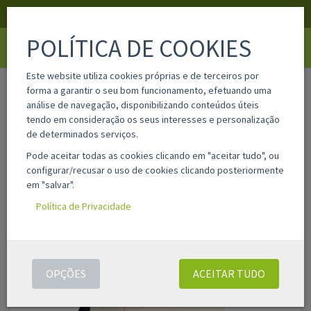
APOIO AO CLIENTE
LOGIN
REGISTAR
POLÍTICA DE COOKIES
Toggle
navigati
Este website utiliza cookies próprias e de terceiros por
home
624302sncbg
forma a garantir o seu bom funcionamento, efetuando uma
análise de navegação, disponibilizando conteúdos úteis
tendo em consideração os seus interesses e personalização
de determinados serviços.
Pode aceitar todas as cookies clicando em "aceitar tudo", ou
configurar/recusar o uso de cookies clicando posteriormente
em "salvar".
Política de Privacidade
OPÇÕES
ACEITAR TUDO