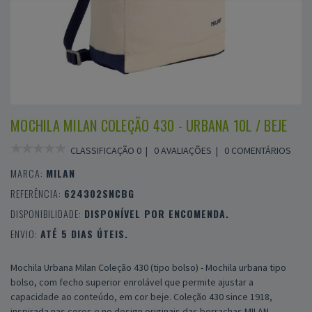
MOCHILA MILAN COLEÇÃO 430 - URBANA 10L / BEJE
CLASSIFICAÇÃO 0 |
0 AVALIAÇÕES
|
0 COMENTÁRIOS
MARCA:
MILAN
REFERÊNCIA:
624302SNCBG
DISPONIBILIDADE:
DISPONÍVEL POR ENCOMENDA.
ENVIO:
ATÉ 5 DIAS ÚTEIS.
Mochila Urbana Milan Coleção 430 (tipo bolso) - Mochila urbana tipo
bolso, com fecho superior enrolável que permite ajustar a
capacidade ao conteúdo, em cor beje. Coleção 430 since 1918,
inspirada nas cores e no design originais das borrachas MILAN,