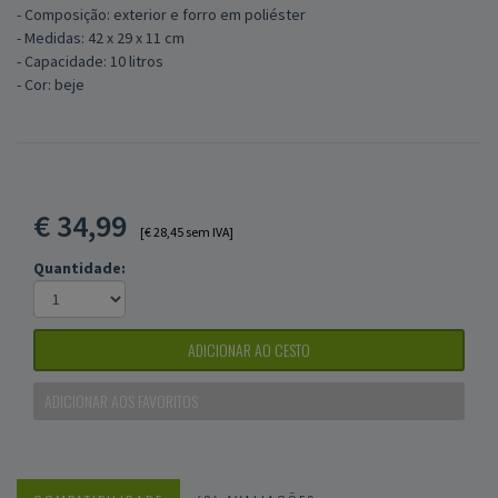
- Composição: exterior e forro em poliéster
- Medidas: 42 x 29 x 11 cm
- Capacidade: 10 litros
- Cor: beje
€
34,99
[€ 28,45 sem IVA]
Quantidade:
ADICIONAR AO CESTO
ADICIONAR AOS FAVORITOS