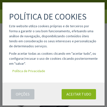
APOIO AO CLIENTE
LOGIN
REGISTAR
POLÍTICA DE COOKIES
Toggle
navigati
Este website utiliza cookies próprias e de terceiros por
home
623605
forma a garantir o seu bom funcionamento, efetuando uma
análise de navegação, disponibilizando conteúdos úteis
tendo em consideração os seus interesses e personalização
de determinados serviços.
Pode aceitar todas as cookies clicando em "aceitar tudo", ou
configurar/recusar o uso de cookies clicando posteriormente
em "salvar".
Política de Privacidade
OPÇÕES
ACEITAR TUDO