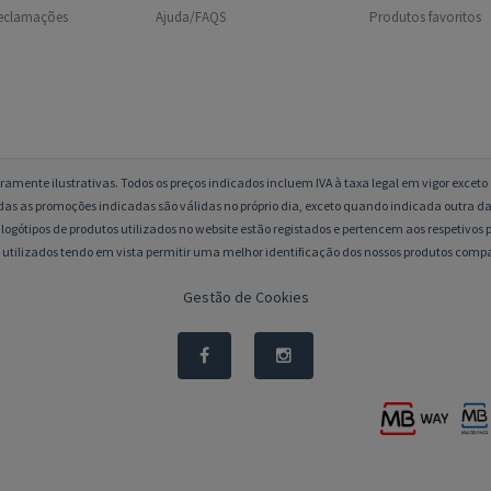
reclamações
Ajuda/FAQS
Produtos favoritos
amente ilustrativas. Todos os preços indicados incluem IVA à taxa legal em vigor excet
das as promoções indicadas são válidas no próprio dia, exceto quando indicada outra da
logótipos de produtos utilizados no website estão registados e pertencem aos respetivos p
 utilizados tendo em vista permitir uma melhor identificação dos nossos produtos compa
Gestão de Cookies