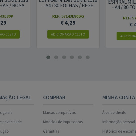
N SERIE 1918
ESPIRAL MILAN SERIE 1918
ESPIRAL MIL
LHAS / ROSA
- A4 / 80 FOLHAS / BEGE
- A4 / 80 
143E80P
REF. 57143E80BG
REF. 5
,29
€ 4,29
€ 
 AO CESTO
ADICIONAR AO CESTO
ADICIONA
MAÇÃO LEGAL
COMPRAR
MINHA CONTA
 gerais
Marcas compatíveis
Área de cliente
de privacidade
Modelos de impressoras
Informação pessoal
olução
Garantias
Histórico de encom