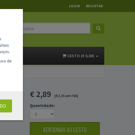
LOGIN
REGISTAR
m
úteis
viços.
ACTOS
CESTO (€ 0,00)
 uso de
SERIE
€
2,89
[€ 2,35 sem IVA]
UDO
Quantidade:
ADICIONAR AO CESTO