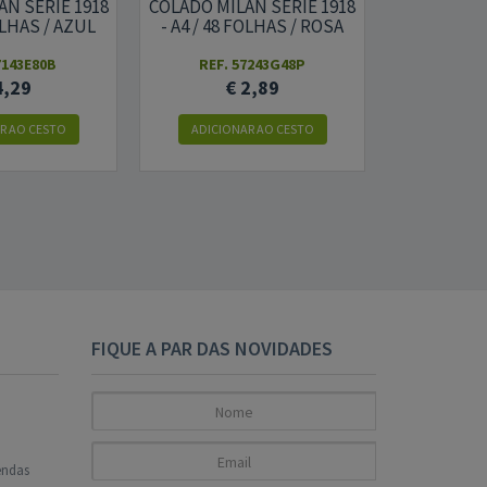
AN SERIE 1918
COLADO MILAN SERIE 1918
COLADO MIL
FOLHAS / AZUL
- A4 / 48 FOLHAS / ROSA
- A4 / 48
7143E80B
REF. 57243G48P
REF. 
4,29
€ 2,89
€
R AO CESTO
ADICIONAR AO CESTO
ADICION
FIQUE A PAR DAS NOVIDADES
endas