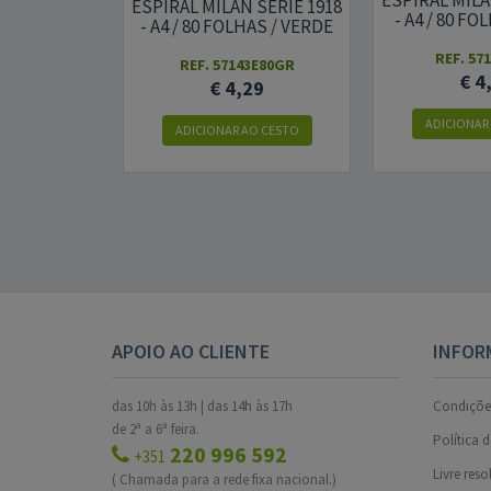
ESPIRAL MILA
ESPIRAL MILAN SERIE 1918
- A4 / 80 FO
- A4 / 80 FOLHAS / VERDE
REF. 57
REF. 57143E80GR
€ 4
€ 4,29
ADICIONAR
ADICIONAR AO CESTO
APOIO AO CLIENTE
INFOR
das 10h às 13h | das 14h às 17h
Condições
de 2ª a 6ª feira.
Política 
220 996 592
+351
Livre res
( Chamada para a rede fixa nacional.)