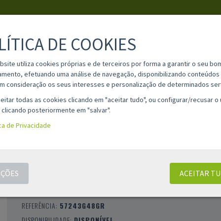
LÍTICA DE COOKIES
PESQUISA
bsite utiliza cookies próprias e de terceiros por forma a garantir o seu bo
amento, efetuando uma análise de navegação, disponibilizando conteúdos 
m consideração os seus interesses e personalização de determinados ser
IA
MATERIAL ESCOLAR
INFORMAÇÕES
OPINIÕES
CONT
eitar todas as cookies clicando em "aceitar tudo", ou configurar/recusar o
 clicando posteriormente em "salvar".
ica de Privacidade
CADERNO QUADRICULADO COLADO MILAN 
1918 - A4 / 48 FOLHAS / VERDE
ÇÕES
ACEITAR T
CLASSIFICAÇÃO 0 |
0 AVALIAÇÕES
|
0 COMENTÁRIOS
MARCA:
MILAN
REFERÊNCIA:
57243G48GR
DISPONIBILIDADE:
DISPONÍVEL