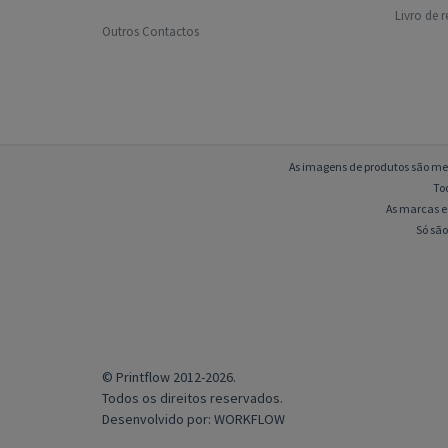
Livro de 
Outros Contactos
As imagens de produtos são mer
To
As marcas e 
Só são
© Printflow 2012-2026.
Todos os direitos reservados.
Desenvolvido por:
WORKFLOW