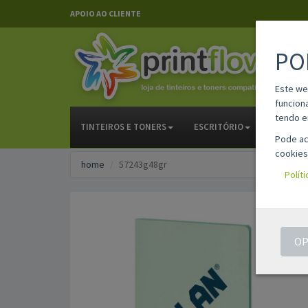
APOIO AO CLIENTE
PO
Este we
funcion
tendo e
TINTEIROS E TONERS
ESCRITÓRIO
PAPELAR
Pode ac
cookies
home
57243g48gr
Polít
OP