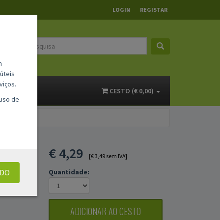
LOGIN
REGISTAR
m
úteis
viços.
ACTOS
CESTO (€ 0,00)
 uso de
€
4,29
[€ 3,49 sem IVA]
UDO
Quantidade:
ADICIONAR AO CESTO