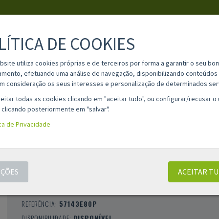
LÍTICA DE COOKIES
PESQUISA
bsite utiliza cookies próprias e de terceiros por forma a garantir o seu bo
amento, efetuando uma análise de navegação, disponibilizando conteúdos 
m consideração os seus interesses e personalização de determinados ser
IA
MATERIAL ESCOLAR
INFORMAÇÕES
OPINIÕES
CONT
eitar todas as cookies clicando em "aceitar tudo", ou configurar/recusar o
 clicando posteriormente em "salvar".
ica de Privacidade
CADERNO QUADRICULADO ESPIRAL MILAN
SERIE 1918 - A4 / 80 FOLHAS / ROSA
ÇÕES
ACEITAR T
CLASSIFICAÇÃO 0 |
0 AVALIAÇÕES
|
0 COMENTÁRIOS
MARCA:
MILAN
REFERÊNCIA:
57143E80P
DISPONIBILIDADE:
DISPONÍVEL