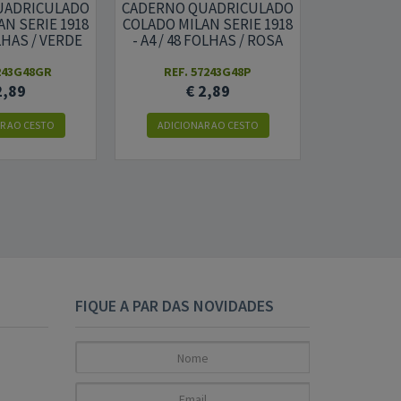
UADRICULADO
CADERNO QUADRICULADO
CADERNO 
N SERIE 1918
COLADO MILAN SERIE 1918
COLADO MIL
OLHAS / VERDE
- A4 / 48 FOLHAS / ROSA
- A4 / 48
7243G48GR
REF. 57243G48P
REF. 
2,89
€ 2,89
€
R AO CESTO
ADICIONAR AO CESTO
ADICION
FIQUE A PAR DAS NOVIDADES