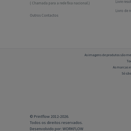
Livre res
( Chamada para a rede fixa nacional.)
Livro de 
Outros Contactos
As imagens de produtos são mer
To
As marcas e 
Só são
© Printflow 2012-2026.
Todos os direitos reservados.
Desenvolvido por:
WORKFLOW