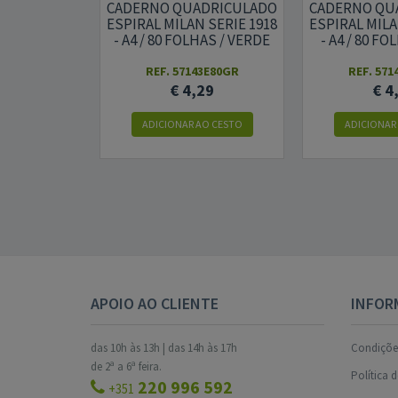
CADERNO QUADRICULADO
CADERNO QU
ESPIRAL MILAN SERIE 1918
ESPIRAL MILA
- A4 / 80 FOLHAS / VERDE
- A4 / 80 FO
REF. 57143E80GR
REF. 571
€ 4,29
€ 4
ADICIONAR AO CESTO
ADICIONAR
APOIO AO CLIENTE
INFOR
das 10h às 13h | das 14h às 17h
Condições
de 2ª a 6ª feira.
Política 
220 996 592
+351