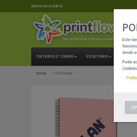
APOIO AO CLIENTE
PO
Este we
funcion
tendo e
TINTEIROS E TONERS
ESCRITÓRIO
PAPELAR
Pode ac
cookies
home
57143e80p
Polít
OP