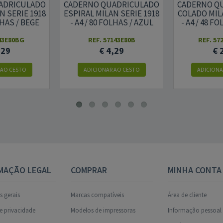
ADRICULADO
CADERNO QUADRICULADO
CADERNO Q
N SERIE 1918
ESPIRAL MILAN SERIE 1918
COLADO MILA
LHAS / BEGE
- A4 / 80 FOLHAS / AZUL
- A4 / 48 F
43E80BG
REF. 57143E80B
REF. 5
,29
€ 4,29
€ 
 AO CESTO
ADICIONAR AO CESTO
ADICIONA
MAÇÃO LEGAL
COMPRAR
MINHA CONTA
 gerais
Marcas compatíveis
Área de cliente
de privacidade
Modelos de impressoras
Informação pessoal