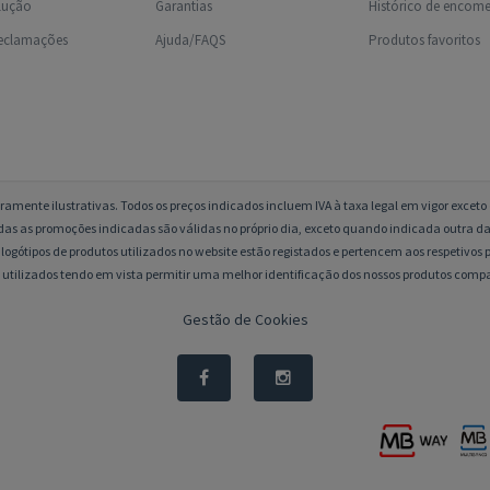
olução
Garantias
Histórico de encom
reclamações
Ajuda/FAQS
Produtos favoritos
amente ilustrativas. Todos os preços indicados incluem IVA à taxa legal em vigor excet
das as promoções indicadas são válidas no próprio dia, exceto quando indicada outra da
logótipos de produtos utilizados no website estão registados e pertencem aos respetivos p
 utilizados tendo em vista permitir uma melhor identificação dos nossos produtos compa
Gestão de Cookies