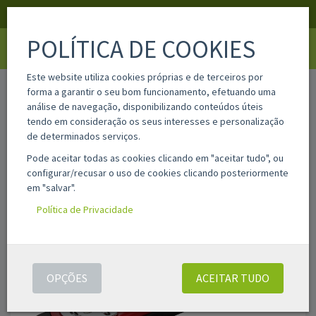
APOIO AO CLIENTE
LOGIN
REGISTAR
POLÍTICA DE COOKIES
Toggle
navigati
Este website utiliza cookies próprias e de terceiros por
home
50697
forma a garantir o seu bom funcionamento, efetuando uma
análise de navegação, disponibilizando conteúdos úteis
tendo em consideração os seus interesses e personalização
de determinados serviços.
Pode aceitar todas as cookies clicando em "aceitar tudo", ou
configurar/recusar o uso de cookies clicando posteriormente
em "salvar".
Política de Privacidade
OPÇÕES
ACEITAR TUDO