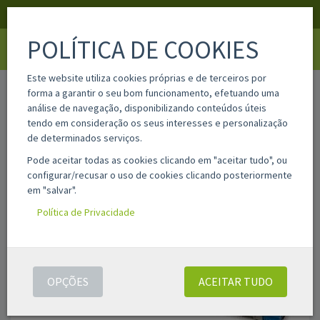
APOIO AO CLIENTE
LOGIN
REGISTAR
POLÍTICA DE COOKIES
Toggle
navigati
Este website utiliza cookies próprias e de terceiros por
home
45862820
forma a garantir o seu bom funcionamento, efetuando uma
análise de navegação, disponibilizando conteúdos úteis
tendo em consideração os seus interesses e personalização
de determinados serviços.
Pode aceitar todas as cookies clicando em "aceitar tudo", ou
configurar/recusar o uso de cookies clicando posteriormente
em "salvar".
Política de Privacidade
OPÇÕES
ACEITAR TUDO