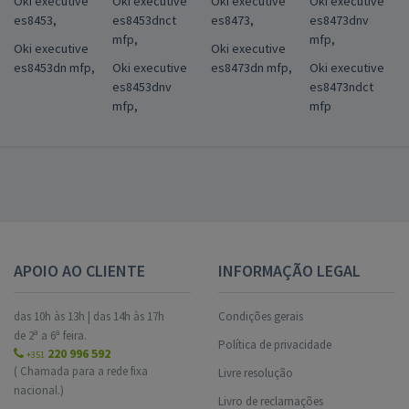
Oki executive
Oki executive
Oki executive
Oki executive
es8453,
es8453dnct
es8473,
es8473dnv
mfp,
mfp,
Oki executive
Oki executive
es8453dn mfp,
Oki executive
es8473dn mfp,
Oki executive
es8453dnv
es8473ndct
mfp,
mfp
APOIO AO CLIENTE
INFORMAÇÃO LEGAL
das 10h às 13h | das 14h às 17h
Condições gerais
de 2ª a 6ª feira.
Política de privacidade
220 996 592
+351
( Chamada para a rede fixa
Livre resolução
nacional.)
Livro de reclamações