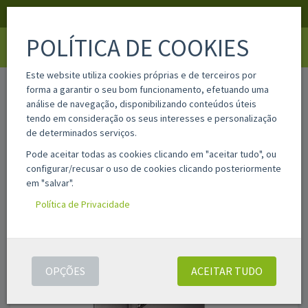
APOIO AO CLIENTE
LOGIN
REGISTAR
POLÍTICA DE COOKIES
Toggle
navigati
Este website utiliza cookies próprias e de terceiros por
home
42330
forma a garantir o seu bom funcionamento, efetuando uma
análise de navegação, disponibilizando conteúdos úteis
tendo em consideração os seus interesses e personalização
de determinados serviços.
Pode aceitar todas as cookies clicando em "aceitar tudo", ou
configurar/recusar o uso de cookies clicando posteriormente
em "salvar".
Política de Privacidade
OPÇÕES
ACEITAR TUDO