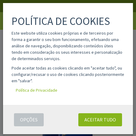
APOIO AO CLIENTE
LOGIN
REGISTAR
POLÍTICA DE COOKIES
Toggle
navigati
Este website utiliza cookies próprias e de terceiros por
home
42311
forma a garantir o seu bom funcionamento, efetuando uma
análise de navegação, disponibilizando conteúdos úteis
tendo em consideração os seus interesses e personalização
de determinados serviços.
Pode aceitar todas as cookies clicando em "aceitar tudo", ou
configurar/recusar o uso de cookies clicando posteriormente
em "salvar".
Política de Privacidade
OPÇÕES
ACEITAR TUDO