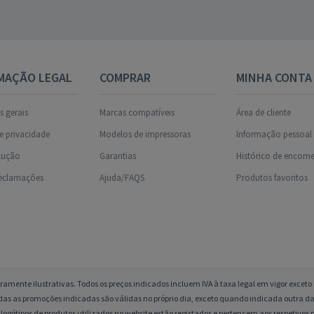
MAÇÃO LEGAL
COMPRAR
MINHA CONTA
 gerais
Marcas compatíveis
Área de cliente
de privacidade
Modelos de impressoras
Informação pessoal
olução
Garantias
Histórico de encom
reclamações
Ajuda/FAQS
Produtos favoritos
amente ilustrativas. Todos os preços indicados incluem IVA à taxa legal em vigor excet
das as promoções indicadas são válidas no próprio dia, exceto quando indicada outra da
logótipos de produtos utilizados no website estão registados e pertencem aos respetivos p