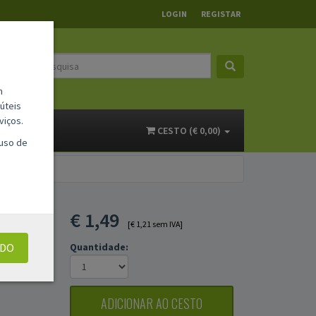
LOGIN
REGISTAR
m
úteis
viços.
ACTOS
CESTO (€ 0,00)
 uso de
€
1,49
UN
[€ 1,21 sem IVA]
UDO
Quantidade:
ADICIONAR AO CESTO