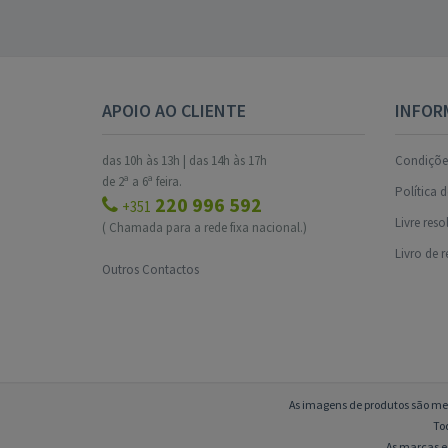
APOIO AO CLIENTE
INFOR
das 10h às 13h | das 14h às 17h
Condições
de 2ª a 6ª feira.
Política 
220 996 592
+351
Livre res
( Chamada para a rede fixa nacional.)
Livro de 
Outros Contactos
As imagens de produtos são mer
To
As marcas e 