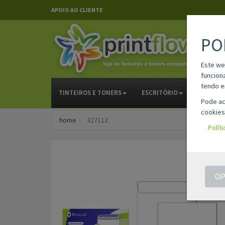
APOIO AO CLIENTE
PO
Este we
funcion
tendo e
TINTEIROS E TONERS
ESCRITÓRIO
PAPELAR
Pode ac
cookies
home
327112
Polít
OP