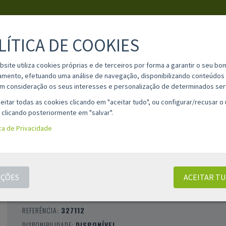
LÍTICA DE COOKIES
PESQUISA
bsite utiliza cookies próprias e de terceiros por forma a garantir o seu bo
amento, efetuando uma análise de navegação, disponibilizando conteúdos 
m consideração os seus interesses e personalização de determinados ser
IA
MATERIAL ESCOLAR
INFORMAÇÕES
OPINIÕES
CONT
eitar todas as cookies clicando em "aceitar tudo", ou configurar/recusar o
 clicando posteriormente em "salvar".
ica de Privacidade
ENVELOPES C4 BISMARK 229X324MM -
BRANCO / PAPEL 90G / AUTOADESIVO / 5
ÇÕES
ACEITAR T
CLASSIFICAÇÃO 0 |
0 AVALIAÇÕES
|
0 COMENTÁRIOS
MARCA:
BISMARK
REFERÊNCIA:
327112
DISPONIBILIDADE:
DISPONÍVEL