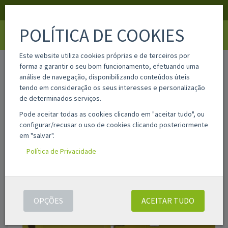
APOIO AO CLIENTE
LOGIN
REGISTAR
POLÍTICA DE COOKIES
Toggle
navigati
Este website utiliza cookies próprias e de terceiros por
home
314188
forma a garantir o seu bom funcionamento, efetuando uma
análise de navegação, disponibilizando conteúdos úteis
tendo em consideração os seus interesses e personalização
de determinados serviços.
Pode aceitar todas as cookies clicando em "aceitar tudo", ou
configurar/recusar o uso de cookies clicando posteriormente
em "salvar".
Política de Privacidade
OPÇÕES
ACEITAR TUDO