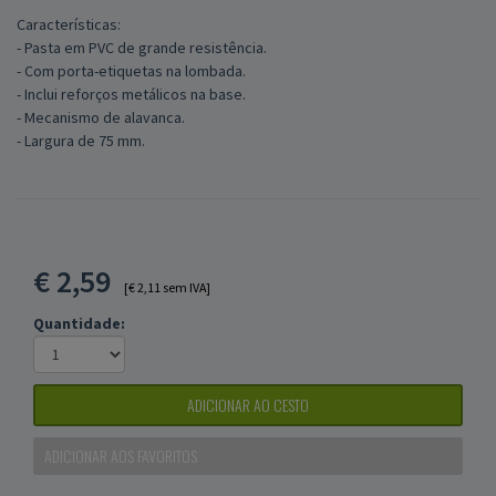
Características:
- Pasta em PVC de grande resistência.
- Com porta-etiquetas na lombada.
- Inclui reforços metálicos na base.
- Mecanismo de alavanca.
- Largura de 75 mm.
€
2,59
[€ 2,11 sem IVA]
Quantidade:
ADICIONAR AO CESTO
ADICIONAR AOS FAVORITOS