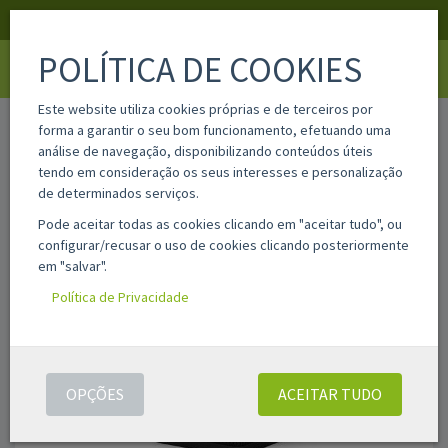
APOIO AO CLIENTE
LOGIN
REGISTAR
POLÍTICA DE COOKIES
Toggle
navigati
Este website utiliza cookies próprias e de terceiros por
home
22503
forma a garantir o seu bom funcionamento, efetuando uma
análise de navegação, disponibilizando conteúdos úteis
tendo em consideração os seus interesses e personalização
de determinados serviços.
Pode aceitar todas as cookies clicando em "aceitar tudo", ou
configurar/recusar o uso de cookies clicando posteriormente
em "salvar".
Política de Privacidade
OPÇÕES
ACEITAR TUDO