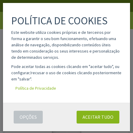
APOIO AO CLIENTE
LOGIN
REGISTAR
POLÍTICA DE COOKIES
Toggle
navigati
Este website utiliza cookies próprias e de terceiros por
home
1vu28ae
forma a garantir o seu bom funcionamento, efetuando uma
análise de navegação, disponibilizando conteúdos úteis
tendo em consideração os seus interesses e personalização
de determinados serviços.
Pode aceitar todas as cookies clicando em "aceitar tudo", ou
configurar/recusar o uso de cookies clicando posteriormente
em "salvar".
Política de Privacidade
OPÇÕES
ACEITAR TUDO