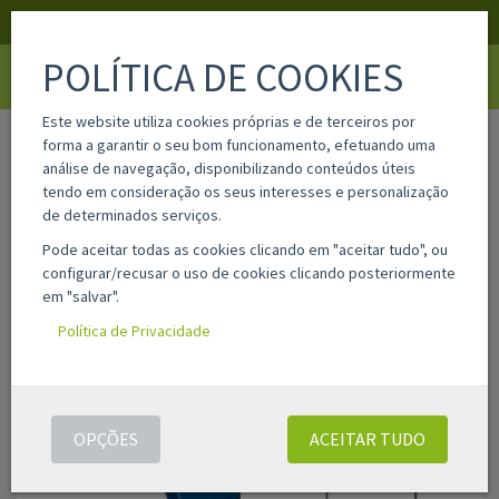
APOIO AO CLIENTE
LOGIN
REGISTAR
POLÍTICA DE COOKIES
Toggle
navigati
Este website utiliza cookies próprias e de terceiros por
home
10528
forma a garantir o seu bom funcionamento, efetuando uma
análise de navegação, disponibilizando conteúdos úteis
tendo em consideração os seus interesses e personalização
de determinados serviços.
Pode aceitar todas as cookies clicando em "aceitar tudo", ou
configurar/recusar o uso de cookies clicando posteriormente
em "salvar".
Política de Privacidade
OPÇÕES
ACEITAR TUDO