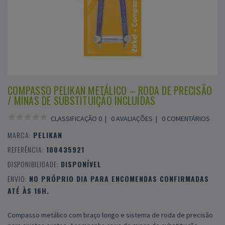
COMPASSO PELIKAN METÁLICO – RODA DE PRECISÃO
/ MINAS DE SUBSTITUIÇÃO INCLUÍDAS
CLASSIFICAÇÃO 0 |
0 AVALIAÇÕES
|
0 COMENTÁRIOS
MARCA:
PELIKAN
REFERÊNCIA:
100435921
DISPONIBILIDADE:
DISPONÍVEL
ENVIO:
NO PRÓPRIO DIA PARA ENCOMENDAS CONFIRMADAS
ATÉ ÀS 16H.
Compasso metálico com braço longo e sistema de roda de precisão