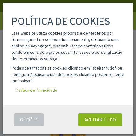
APOIO AO CLIENTE
LOGIN
REGISTAR
POLÍTICA DE COOKIES
Toggle
navigati
Este website utiliza cookies próprias e de terceiros por
home
100435921
forma a garantir o seu bom funcionamento, efetuando uma
análise de navegação, disponibilizando conteúdos úteis
tendo em consideração os seus interesses e personalização
de determinados serviços.
Pode aceitar todas as cookies clicando em "aceitar tudo", ou
configurar/recusar o uso de cookies clicando posteriormente
em "salvar".
Política de Privacidade
OPÇÕES
ACEITAR TUDO