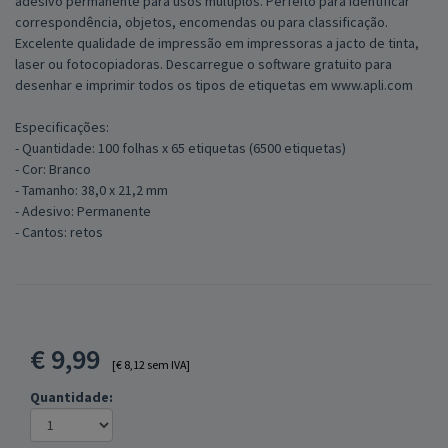
adesivo permanente para usos múltiplos. Perfeito para identificar
correspondência, objetos, encomendas ou para classificação.
Excelente qualidade de impressão em impressoras a jacto de tinta,
laser ou fotocopiadoras. Descarregue o software gratuito para
desenhar e imprimir todos os tipos de etiquetas em www.apli.com
Especificações:
- Quantidade: 100 folhas x 65 etiquetas (6500 etiquetas)
- Cor: Branco
- Tamanho: 38,0 x 21,2 mm
- Adesivo: Permanente
- Cantos: retos
€
9,99
[€ 8,12 sem IVA]
Quantidade: