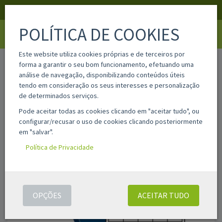
APOIO AO CLIENTE
LOGIN
REGISTAR
POLÍTICA DE COOKIES
Toggle
navigati
Este website utiliza cookies próprias e de terceiros por
home
04716
forma a garantir o seu bom funcionamento, efetuando uma
análise de navegação, disponibilizando conteúdos úteis
tendo em consideração os seus interesses e personalização
de determinados serviços.
Pode aceitar todas as cookies clicando em "aceitar tudo", ou
configurar/recusar o uso de cookies clicando posteriormente
em "salvar".
Política de Privacidade
OPÇÕES
ACEITAR TUDO