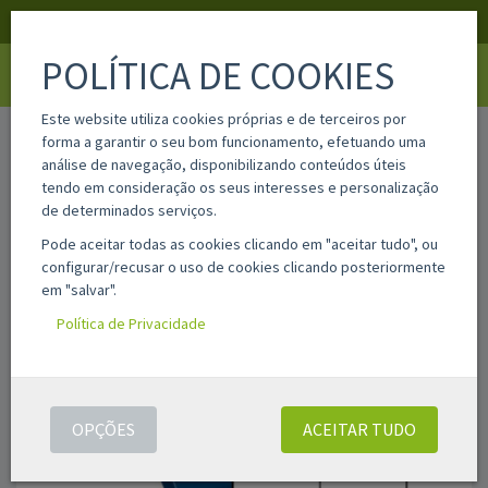
APOIO AO CLIENTE
LOGIN
REGISTAR
POLÍTICA DE COOKIES
Toggle
navigati
Este website utiliza cookies próprias e de terceiros por
home
04708
forma a garantir o seu bom funcionamento, efetuando uma
análise de navegação, disponibilizando conteúdos úteis
tendo em consideração os seus interesses e personalização
de determinados serviços.
Pode aceitar todas as cookies clicando em "aceitar tudo", ou
configurar/recusar o uso de cookies clicando posteriormente
em "salvar".
Política de Privacidade
OPÇÕES
ACEITAR TUDO