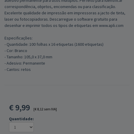
adesivo permanente para usos múltiplos. Perfeito para identificar
correspondência, objetos, encomendas ou para classificação.
Excelente qualidade de impressão em impressoras a jacto de tinta,
laser ou fotocopiadoras. Descarregue o software gratuito para
desenhar e imprimir todos os tipos de etiquetas em www.apli.com
Especificações:
- Quantidade: 100 folhas x 16 etiquetas (1600 etiquetas)
- Cor: Branco
- Tamanho: 105,0 x 37,0 mm
- Adesivo: Permanente
- Cantos: retos
€
9,99
[€ 8,12 sem IVA]
Quantidade: