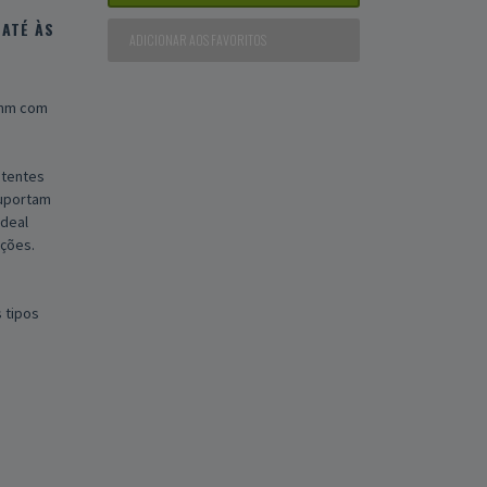
ATÉ ÀS
ADICIONAR AOS FAVORITOS
 mm com
stentes
suportam
Ideal
ções.
 tipos