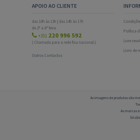
APOIO AO CLIENTE
INFOR
das 10h às 13h | das 14h às 17h
Condições
de 2ª a 6ª feira.
Política 
220 996 592
+351
Livre res
( Chamada para a rede fixa nacional.)
Livro de 
Outros Contactos
As imagens de produtos são mer
To
As marcas e 
Só são