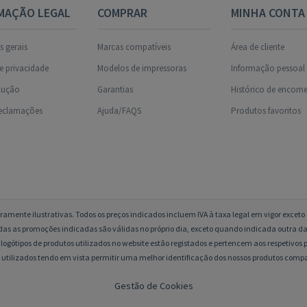
MAÇÃO LEGAL
COMPRAR
MINHA CONTA
 gerais
Marcas compatíveis
Área de cliente
de privacidade
Modelos de impressoras
Informação pessoal
olução
Garantias
Histórico de encom
reclamações
Ajuda/FAQS
Produtos favoritos
amente ilustrativas. Todos os preços indicados incluem IVA à taxa legal em vigor excet
das as promoções indicadas são válidas no próprio dia, exceto quando indicada outra da
logótipos de produtos utilizados no website estão registados e pertencem aos respetivos p
 utilizados tendo em vista permitir uma melhor identificação dos nossos produtos compa
Gestão de Cookies