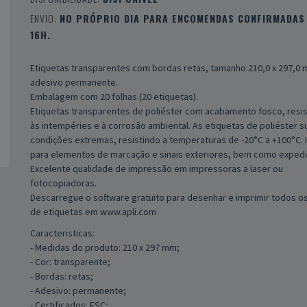
ENVIO:
NO PRÓPRIO DIA PARA ENCOMENDAS CONFIRMADAS 
16H.
Etiquetas transparentes com bordas retas, tamanho 210,0 x 297,0
adesivo permanente.
Embalagem com 20 folhas (20 etiquetas).
Etiquetas transparentes de poliéster com acabamento fosco, resi
às intempéries e à corrosão ambiental. As etiquetas de poliéster 
condições extremas, resistindo a temperaturas de -20°C a +100°C. 
para elementos de marcação e sinais exteriores, bem como expedi
Excelente qualidade de impressão em impressoras a laser ou
fotocopiadoras.
Descarregue o software gratuito para desenhar e imprimir todos os
de etiquetas em www.apli.com
Caracteristicas:
- Medidas do produto: 210 x 297 mm;
- Cor: transparente;
- Bordas: retas;
- Adesivo: permanente;
- Certificados: FSC;