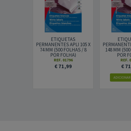
ETIQUETAS
ETIQ
PERMANENTES APLI 105 X
PERMANENTES
74 MM (500 FOLHAS / 8
148 MM (500
POR FOLHA)
POR F
REF. 01796
REF. 
€ 71,99
€ 7
ADICIONAR