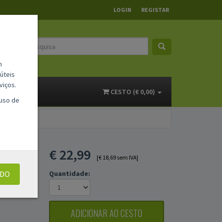
LOGIN
REGISTAR
m
úteis
viços.
ACTOS
CESTO (€ 0,00)
 uso de
 APLI
€
22,99
)
[€ 18,69 sem IVA]
UDO
Quantidade:
ADICIONAR AO CESTO