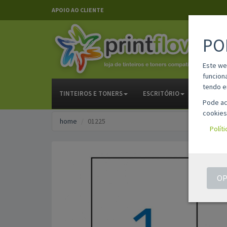
APOIO AO CLIENTE
PO
Este we
funcion
tendo e
TINTEIROS E TONERS
ESCRITÓRIO
PAPELAR
Pode ac
cookies
home
01225
Polít
OP