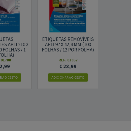
UETAS
ETIQUETAS REMOVÍVEIS
ETIQUETA
S APLI 210 X
APLI 97 X 42,4 MM (100
APLI 105 
0 FOLHAS / 1
FOLHAS / 12 POR FOLHA)
FOLHAS / 
FOLHA)
 01788
REF. 03057
REF
2,99
€ 28,99
€ 
R AO CESTO
ADICIONAR AO CESTO
ADICION