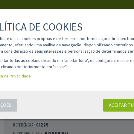
LÍTICA DE COOKIES
PESQUISA
bsite utiliza cookies próprias e de terceiros por forma a garantir o seu bo
amento, efetuando uma análise de navegação, disponibilizando conteúdos 
m consideração os seus interesses e personalização de determinados ser
IA
MATERIAL ESCOLAR
INFORMAÇÕES
OPINIÕES
CONT
eitar todas as cookies clicando em "aceitar tudo", ou configurar/recusar o
 clicando posteriormente em "salvar".
ica de Privacidade
ETIQUETAS TRANSPARENTES RESISTENTES
210 X 297 MM (20 FOLHAS / 1 POR FOLHA
ÇÕES
ACEITAR T
CLASSIFICAÇÃO 0 |
0 AVALIAÇÕES
|
0 COMENTÁRIOS
MARCA:
APLI
REFERÊNCIA:
01225
DISPONIBILIDADE:
DISPONÍVEL