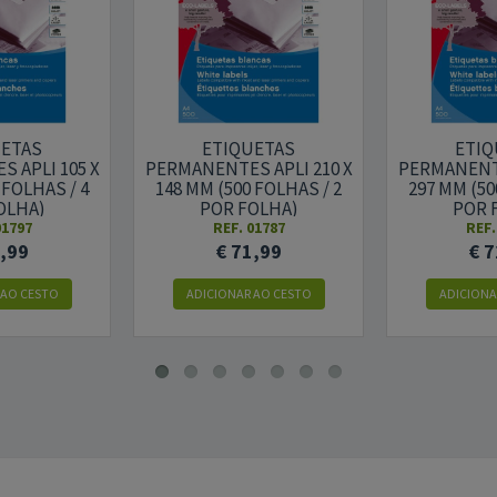
UETAS
ETIQUETAS
ETIQ
 APLI 105 X
PERMANENTES APLI 210 X
PERMANENTE
 FOLHAS / 4
148 MM (500 FOLHAS / 2
297 MM (50
OLHA)
POR FOLHA)
POR 
01797
REF. 01787
REF.
1,99
€ 71,99
€ 7
 AO CESTO
ADICIONAR AO CESTO
ADICIONA