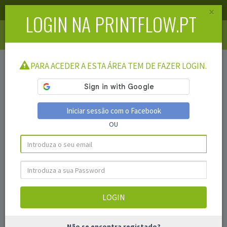
×
APOIO AO CLIENTE
LOGIN
REGISTAR
LOGIN NA PRINTFLOW.PT
Toggle
navigati
PARA ACEDER A ESTA ÁREA TEM DE FAZER LOGIN.
Iniciar sessão com o Facebook
OU
Não se encontra registado?