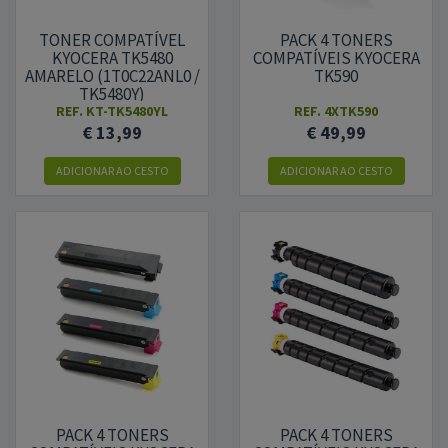
TONER COMPATÍVEL
PACK 4 TONERS
KYOCERA TK5480
COMPATÍVEIS KYOCERA
AMARELO (1T0C22ANL0 /
TK590
TK5480Y)
REF.
KT-TK5480YL
REF.
4XTK590
€ 13,99
€ 49,99
ADICIONAR AO CESTO
ADICIONAR AO CESTO
PACK 4 TONERS
PACK 4 TONERS