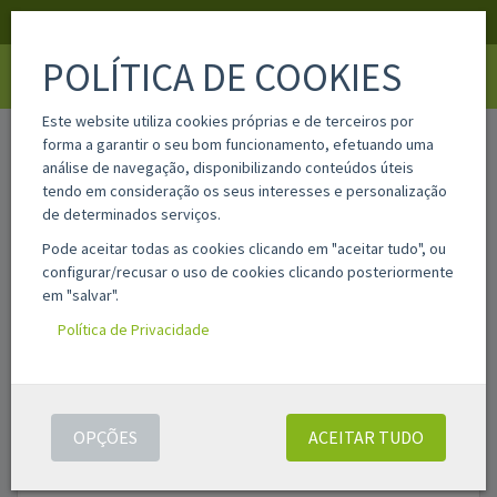
APOIO AO CLIENTE
LOGIN
REGISTAR
POLÍTICA DE COOKIES
Toggle
navigati
Este website utiliza cookies próprias e de terceiros por
home
compatíveis
kyocera
forma a garantir o seu bom funcionamento, efetuando uma
análise de navegação, disponibilizando conteúdos úteis
tendo em consideração os seus interesses e personalização
Filtros
de determinados serviços.
Pode aceitar todas as cookies clicando em "aceitar tudo", ou
configurar/recusar o uso de cookies clicando posteriormente
KYOCERA
em "salvar".
Política de Privacidade
Filtro de texto:
FILTRAR
Foram encontrados
309
resultados(s)
OPÇÕES
ACEITAR TUDO