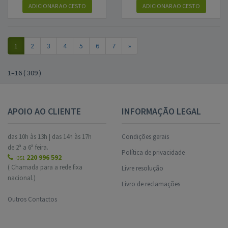
ADICIONAR AO CESTO
ADICIONAR AO CESTO
1
2
3
4
5
6
7
»
1
–
16
(
309
)
APOIO AO CLIENTE
INFORMAÇÃO LEGAL
das 10h às 13h | das 14h às 17h
Condições gerais
de 2ª a 6ª feira.
Política de privacidade
220 996 592
+351
( Chamada para a rede fixa
Livre resolução
nacional.)
Livro de reclamações
Outros Contactos