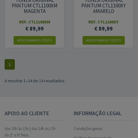
TONER ORIGINAL
TONER ORIGINAL
PANTUM CTL1100XM
PANTUM CTL1100XY
MAGENTA
AMARELO
REF.
CTL1100XM
REF.
CTL1100XY
€ 89,99
€ 89,99
ADICIONAR
AO CESTO
ADICIONAR
AO CESTO
1
A mostrar 1–14 de 14 resultados.
APOIO AO CLIENTE
INFORMAÇÃO LEGAL
das 10h às 13h | das 14h às 17h
Condições gerais
de 2ª a 6ª feira.