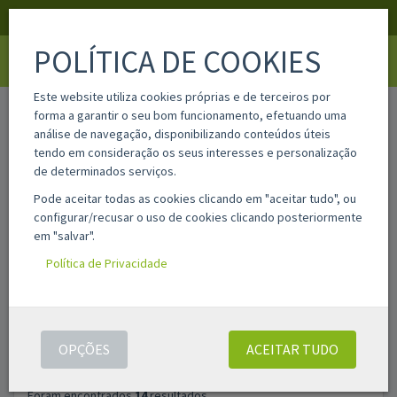
APOIO AO CLIENTE
LOGIN
REGISTAR
POLÍTICA DE COOKIES
Toggle
navigati
Este website utiliza cookies próprias e de terceiros por
home
pesquisa
forma a garantir o seu bom funcionamento, efetuando uma
análise de navegação, disponibilizando conteúdos úteis
tendo em consideração os seus interesses e personalização
Filtros
de determinados serviços.
Pode aceitar todas as cookies clicando em "aceitar tudo", ou
configurar/recusar o uso de cookies clicando posteriormente
PESQUISAR
ASSISTENTE DE PESQUISA AVANÇADA
em "salvar".
PRODUTOS
Política de Privacidade
OPÇÕES
ACEITAR TUDO
Foram encontrados
14
resultados.