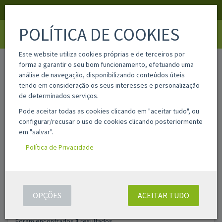
APOIO AO CLIENTE
LOGIN
REGISTAR
POLÍTICA DE COOKIES
Toggle
navigati
Este website utiliza cookies próprias e de terceiros por
home
pesquisa
forma a garantir o seu bom funcionamento, efetuando uma
análise de navegação, disponibilizando conteúdos úteis
tendo em consideração os seus interesses e personalização
Filtros
de determinados serviços.
Pode aceitar todas as cookies clicando em "aceitar tudo", ou
configurar/recusar o uso de cookies clicando posteriormente
PESQUISAR
ASSISTENTE DE PESQUISA AVANÇADA
em "salvar".
PRODUTOS
Política de Privacidade
OPÇÕES
ACEITAR TUDO
Foram encontrados
3
resultados.