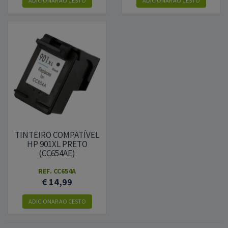
ADICIONAR
AO CESTO
ADICIONAR
AO CESTO
TINTEIRO COMPATÍVEL
HP 901XL PRETO
(CC654AE)
REF.
CC654A
€ 14,99
ADICIONAR
AO CESTO