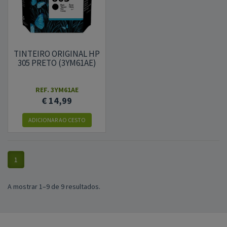
TINTEIRO ORIGINAL HP
305 PRETO (3YM61AE)
REF.
3YM61AE
€ 14,99
ADICIONAR
AO CESTO
1
A mostrar 1–9 de 9 resultados.