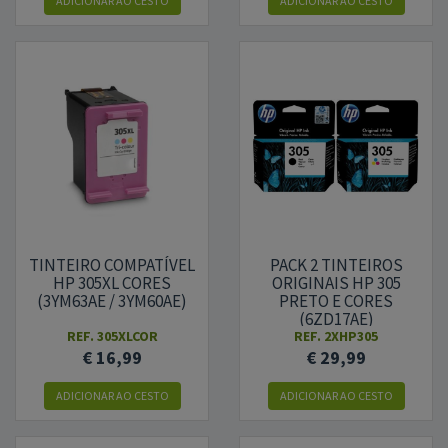
ADICIONAR
AO CESTO
ADICIONAR
AO CESTO
TINTEIRO COMPATÍVEL
PACK 2 TINTEIROS
HP 305XL CORES
ORIGINAIS HP 305
(3YM63AE / 3YM60AE)
PRETO E CORES
(6ZD17AE)
REF.
305XLCOR
REF.
2XHP305
€ 16,99
€ 29,99
ADICIONAR
AO CESTO
ADICIONAR
AO CESTO