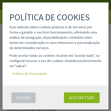
APOIO AO CLIENTE
LOGIN
REGISTAR
POLÍTICA DE COOKIES
Toggle
navigati
Este website utiliza cookies próprias e de terceiros por
home
pesquisa
forma a garantir o seu bom funcionamento, efetuando uma
análise de navegação, disponibilizando conteúdos úteis
tendo em consideração os seus interesses e personalização
Filtros
de determinados serviços.
Pode aceitar todas as cookies clicando em "aceitar tudo", ou
configurar/recusar o uso de cookies clicando posteriormente
PESQUISAR
ASSISTENTE DE PESQUISA AVANÇADA
em "salvar".
PRODUTOS
Política de Privacidade
OPÇÕES
ACEITAR TUDO
Foram encontrados
9
resultados.