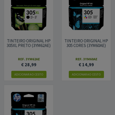
TINTEIRO ORIGINAL HP
TINTEIRO ORIGINAL HP
305XL PRETO (3YM62AE)
305 CORES (3YM60AE)
REF.
3YM62AE
REF.
3YM60AE
€ 28,99
€ 14,99
ADICIONAR
AO CESTO
ADICIONAR
AO CESTO