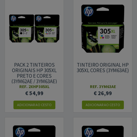
PACK 2 TINTEIROS
TINTEIRO ORIGINAL HP
ORIGINAIS HP 305XL
305XL CORES (3YM63AE)
PRETO E CORES
(3YM62AE / 3YM63AE)
REF.
2XHP305XL
REF.
3YM63AE
€ 54,99
€ 26,99
ADICIONAR
AO CESTO
ADICIONAR
AO CESTO