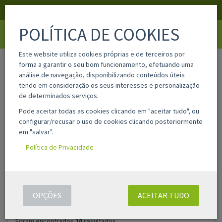
APOIO AO CLIENTE
LOGIN
REGISTAR
POLÍTICA DE COOKIES
Toggle
navigati
Este website utiliza cookies próprias e de terceiros por
home
pesquisa
forma a garantir o seu bom funcionamento, efetuando uma
análise de navegação, disponibilizando conteúdos úteis
tendo em consideração os seus interesses e personalização
Filtros
de determinados serviços.
Pode aceitar todas as cookies clicando em "aceitar tudo", ou
configurar/recusar o uso de cookies clicando posteriormente
PESQUISAR
ASSISTENTE DE PESQUISA AVANÇADA
em "salvar".
PRODUTOS
Política de Privacidade
OPÇÕES
ACEITAR TUDO
Foram encontrados
10
resultados.