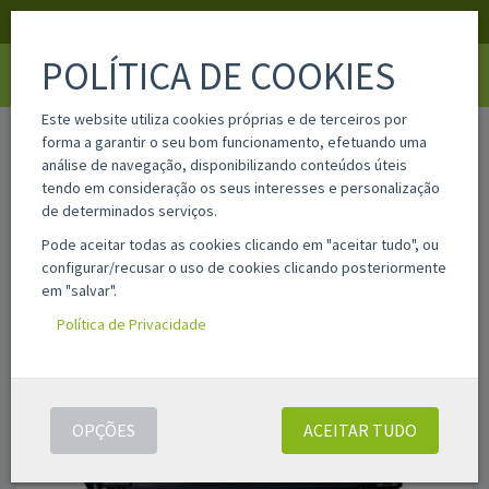
APOIO AO CLIENTE
LOGIN
REGISTAR
POLÍTICA DE COOKIES
Toggle
navigati
Este website utiliza cookies próprias e de terceiros por
home
x-pe220
forma a garantir o seu bom funcionamento, efetuando uma
análise de navegação, disponibilizando conteúdos úteis
tendo em consideração os seus interesses e personalização
de determinados serviços.
Pode aceitar todas as cookies clicando em "aceitar tudo", ou
configurar/recusar o uso de cookies clicando posteriormente
em "salvar".
Política de Privacidade
OPÇÕES
ACEITAR TUDO