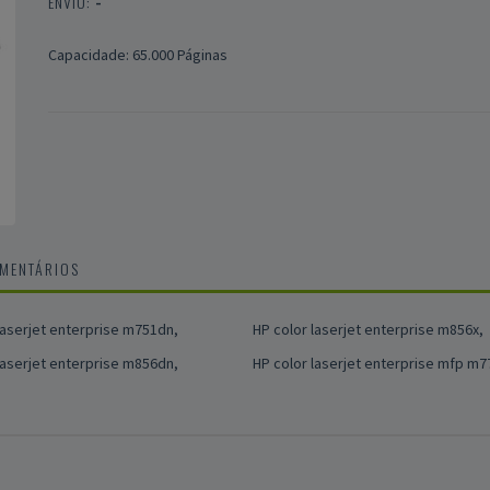
ENVIO:
-
Capacidade: 65.000 Páginas
OMENTÁRIOS
laserjet enterprise m751dn,
HP color laserjet enterprise m856x,
laserjet enterprise m856dn,
HP color laserjet enterprise mfp m7