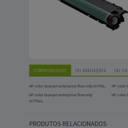
COMPATIBILIDADE
(0) AVALIAÇÕES
(0) C
HP color laserjet enterprise flow mfp m776z,
HP color 
HP color laserjet enterprise flow mfp
HP color 
m776zs,
PRODUTOS RELACIONADOS