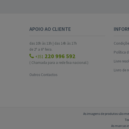
APOIO AO CLIENTE
INFOR
das 10h às 13h | das 14h às 17h
Condições
de 2ª a 6ª feira.
Política 
220 996 592
+351
Livre res
( Chamada para a rede fixa nacional.)
Livro de 
Outros Contactos
As imagens de produtos são mer
To
As marcas e 