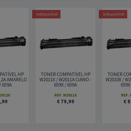
Indisponível
Indisponível
PATÍVEL HP
TONER COMPATÍVEL HP
TONER COM
012A AMARELO
W2011X / W2011A CIANO -
W2010X / W
/ 659A
659X / 659A
659X
2012X
REF. W2011X
REF.
9,99
€ 79,99
€ 8