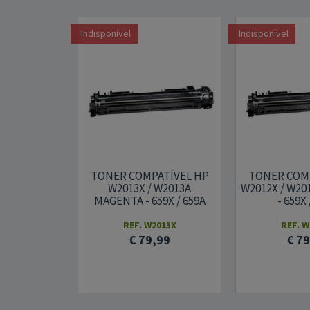
Indisponível
Indisponível
TONER COMPATÍVEL HP
TONER COM
W2013X / W2013A
W2012X / W2
MAGENTA - 659X / 659A
- 659X 
REF. W2013X
REF. W
€ 79,99
€ 7