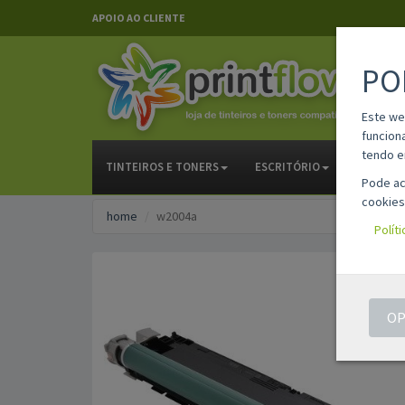
APOIO AO CLIENTE
PO
Este we
funcion
tendo e
TINTEIROS E TONERS
ESCRITÓRIO
PAPELAR
Pode ac
cookies
home
w2004a
Polít
OP