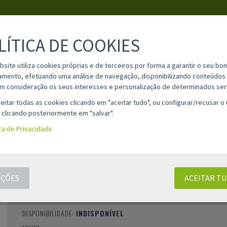
LÍTICA DE COOKIES
PESQUISA
bsite utiliza cookies próprias e de terceiros por forma a garantir o seu bo
amento, efetuando uma análise de navegação, disponibilizando conteúdos 
m consideração os seus interesses e personalização de determinados ser
IA
MATERIAL ESCOLAR
INFORMAÇÕES
OPINIÕES
CONT
eitar todas as cookies clicando em "aceitar tudo", ou configurar/recusar o
 clicando posteriormente em "salvar".
ica de Privacidade
TAMBOR COMPATÍVEL HP W2004A - 660A
CLASSIFICAÇÃO 0 |
0 AVALIAÇÕES
|
0 COMENTÁRIOS
ÇÕES
ACEITAR T
MARCA:
COMPATÍVEL
REFERÊNCIA:
W2004A
DISPONIBILIDADE:
INDISPONÍVEL