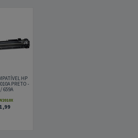
PATÍVEL HP
2010A PRETO -
 / 659A
 W2010X
1,99