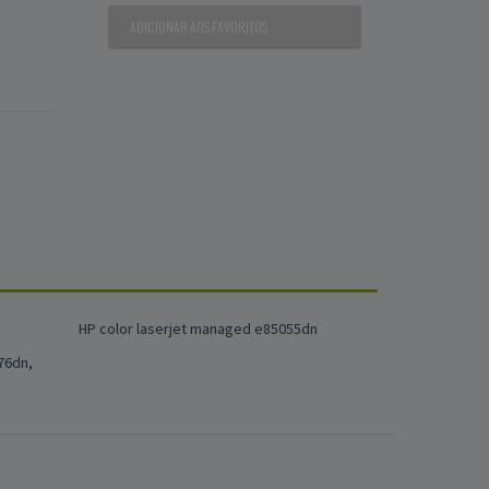
ADICIONAR AOS FAVORITOS
HP color laserjet managed e85055dn
76dn,