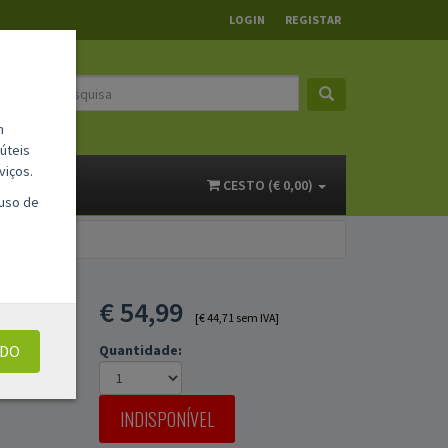
LOGIN
REGISTAR
m
úteis
viços.
ACTOS
CESTO (€ 0,00)
 uso de
€
54,99
[€ 44,71 sem IVA]
UDO
Quantidade:
INDISPONÍVEL