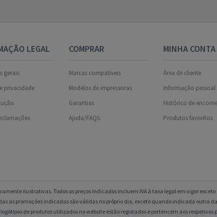
MAÇÃO LEGAL
COMPRAR
MINHA CONTA
 gerais
Marcas compatíveis
Área de cliente
de privacidade
Modelos de impressoras
Informação pessoal
olução
Garantias
Histórico de encom
reclamações
Ajuda/FAQS
Produtos favoritos
amente ilustrativas. Todos os preços indicados incluem IVA à taxa legal em vigor excet
das as promoções indicadas são válidas no próprio dia, exceto quando indicada outra da
logótipos de produtos utilizados no website estão registados e pertencem aos respetivos p