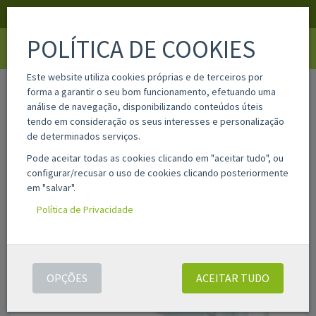
APOIO AO CLIENTE
LOGIN
REGISTAR
POLÍTICA DE COOKIES
Toggle
navigati
Este website utiliza cookies próprias e de terceiros por
home
t5634
forma a garantir o seu bom funcionamento, efetuando uma
análise de navegação, disponibilizando conteúdos úteis
tendo em consideração os seus interesses e personalização
de determinados serviços.
Pode aceitar todas as cookies clicando em "aceitar tudo", ou
configurar/recusar o uso de cookies clicando posteriormente
em "salvar".
Política de Privacidade
OPÇÕES
ACEITAR TUDO