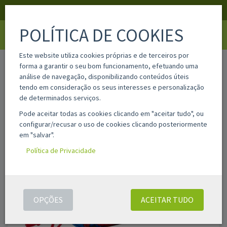
APOIO AO CLIENTE
LOGIN
REGISTAR
POLÍTICA DE COOKIES
Toggle
navigati
Este website utiliza cookies próprias e de terceiros por
home
sa822565512
forma a garantir o seu bom funcionamento, efetuando uma
análise de navegação, disponibilizando conteúdos úteis
tendo em consideração os seus interesses e personalização
de determinados serviços.
Pode aceitar todas as cookies clicando em "aceitar tudo", ou
configurar/recusar o uso de cookies clicando posteriormente
em "salvar".
Política de Privacidade
OPÇÕES
ACEITAR TUDO