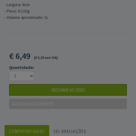
- Largura: 6cm
- Peso: 0.11kg
- Volume aproximado: 1L
€
6,49
[€ 5,28 sem IVA]
Quantidade:
ADICIONAR AO CESTO
ADICIONAR AOS FAVORITOS
COMPATIBILIDADE
(0) AVALIAÇÕES