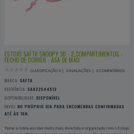
ESTOJO SAFTA SNOOPY 3D - 2 COMPARTIMENTOS -
FECHO DE CORRER - ASA DE MÃO
CLASSIFICAÇÃO 0 |
0 AVALIAÇÕES
|
0 COMENTÁRIOS
MARCA:
SAFTA
REFERÊNCIA:
SA822544512
DISPONIBILIDADE:
DISPONÍVEL
ENVIO:
NO PRÓPRIO DIA PARA ENCOMENDAS CONFIRMADAS
ATÉ ÀS 16H.
Torne a rotina escolar muito mais divertida e organizada com o Estojo