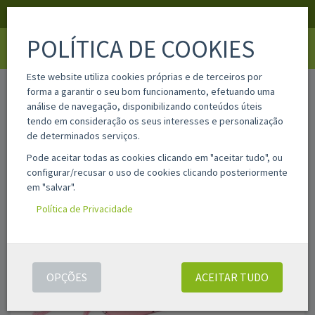
APOIO AO CLIENTE
LOGIN
REGISTAR
POLÍTICA DE COOKIES
Toggle
navigati
Este website utiliza cookies próprias e de terceiros por
home
sa822544512
forma a garantir o seu bom funcionamento, efetuando uma
análise de navegação, disponibilizando conteúdos úteis
tendo em consideração os seus interesses e personalização
de determinados serviços.
Pode aceitar todas as cookies clicando em "aceitar tudo", ou
configurar/recusar o uso de cookies clicando posteriormente
em "salvar".
Política de Privacidade
OPÇÕES
ACEITAR TUDO