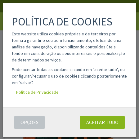
APOIO AO CLIENTE
LOGIN
REGISTAR
POLÍTICA DE COOKIES
Toggle
navigati
Este website utiliza cookies próprias e de terceiros por
home
sa622545890
forma a garantir o seu bom funcionamento, efetuando uma
análise de navegação, disponibilizando conteúdos úteis
tendo em consideração os seus interesses e personalização
de determinados serviços.
Pode aceitar todas as cookies clicando em "aceitar tudo", ou
configurar/recusar o uso de cookies clicando posteriormente
em "salvar".
Política de Privacidade
OPÇÕES
ACEITAR TUDO