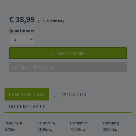
€
38,99
[€ 31,70 sem IVA]
Quantidade:
ADICIONAR AO CESTO
ADICIONAR AOS FAVORITOS
COMPATIBILIDADE
(0) AVALIAÇÕES
(0) COMENTÁRIOS
Pantum m
Pantum m
Pantum m
Pantum p
6706d,
7106dw,
7206fdw,
3306dn,