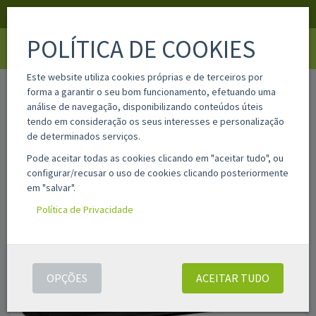
APOIO AO CLIENTE
LOGIN
REGISTAR
POLÍTICA DE COOKIES
Toggle
navigati
Este website utiliza cookies próprias e de terceiros por
home
pt-tl416h
forma a garantir o seu bom funcionamento, efetuando uma
análise de navegação, disponibilizando conteúdos úteis
tendo em consideração os seus interesses e personalização
de determinados serviços.
Pode aceitar todas as cookies clicando em "aceitar tudo", ou
configurar/recusar o uso de cookies clicando posteriormente
em "salvar".
Política de Privacidade
OPÇÕES
ACEITAR TUDO