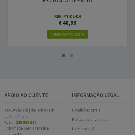
PANTUM DL416 PRETO
REF. PT-DL416
€ 48,99
ADICIONAR AO CESTO
APOIO AO CLIENTE
INFORMAÇÃO LEGAL
das 10h às 13h | das 14h às 17h
Condições gerais
de 2ª a 6ª feira.
Política de privacidade
220 996 592
+351
( Chamada para a rede fixa
Livre resolução
nacional.)