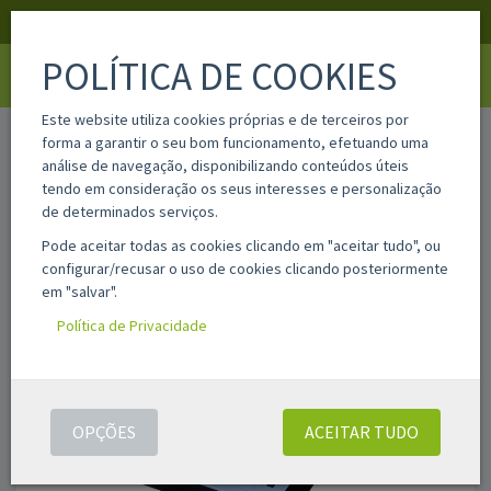
APOIO AO CLIENTE
LOGIN
REGISTAR
POLÍTICA DE COOKIES
Toggle
navigati
Este website utiliza cookies próprias e de terceiros por
home
mc10
forma a garantir o seu bom funcionamento, efetuando uma
análise de navegação, disponibilizando conteúdos úteis
tendo em consideração os seus interesses e personalização
de determinados serviços.
Pode aceitar todas as cookies clicando em "aceitar tudo", ou
configurar/recusar o uso de cookies clicando posteriormente
em "salvar".
Política de Privacidade
OPÇÕES
ACEITAR TUDO