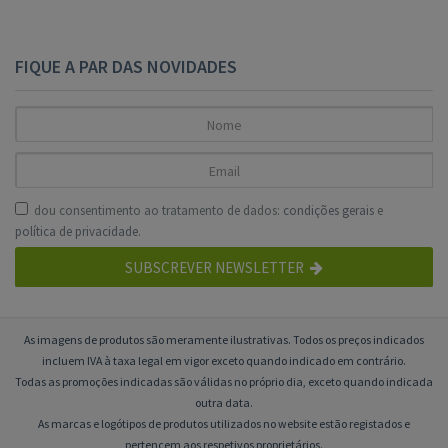
FIQUE A PAR DAS NOVIDADES
dou consentimento ao tratamento de dados:
condições gerais
e
política de privacidade
.
SUBSCREVER NEWSLETTER
As imagens de produtos são meramente ilustrativas. Todos os preços indicados
incluem IVA à taxa legal em vigor exceto quando indicado em contrário.
Todas as promoções indicadas são válidas no próprio dia, exceto quando indicada
outra data.
As marcas e logótipos de produtos utilizados no website estão registados e
pertencem aos respetivos proprietários.