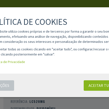
LÍTICA DE COOKIES
PESQUISA
bsite utiliza cookies próprias e de terceiros por forma a garantir o seu bo
amento, efetuando uma análise de navegação, disponibilizando conteúdos 
m consideração os seus interesses e personalização de determinados ser
IA
MATERIAL ESCOLAR
INFORMAÇÕES
OPINIÕES
CONT
eitar todas as cookies clicando em "aceitar tudo", ou configurar/recusar o
 clicando posteriormente em "salvar".
ica de Privacidade
TINTEIRO COMPATÍVEL BROTHER LC528
MAGENTA TINTA PIGMENTADA - LC528M
ÇÕES
ACEITAR T
CLASSIFICAÇÃO 0 |
0 AVALIAÇÕES
|
0 COMENTÁRIOS
MARCA:
COMPATÍVEL
REFERÊNCIA:
LC528MG
DISPONIBILIDADE:
DISPONÍVEL