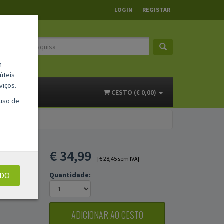
LOGIN
REGISTAR
m
úteis
viços.
ACTOS
CESTO (€ 0,00)
 uso de
€
34,99
[€ 28,45 sem IVA]
UDO
Quantidade:
ADICIONAR AO CESTO