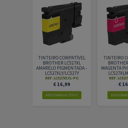
TINTEIRO COMPATÍVEL
TINTEIRO 
BROTHER LC527XL
BROTHER
AMARELO PIGMENTADA -
MAGENTA PI
LC527XLY/LC527Y
LC527XL
REF. LC527XLYL-PG
REF. LC52
€ 16,99
€ 1
ADICIONAR AO CESTO
ADICIONAR