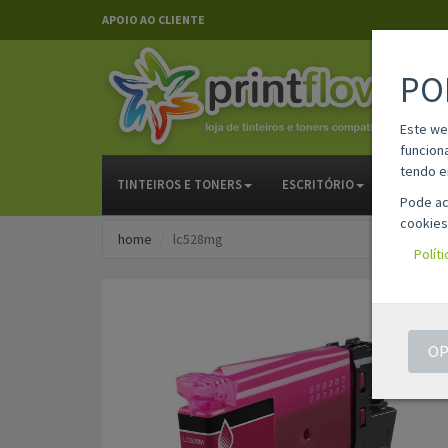
APOIO AO CLIENTE
PO
Este we
funcion
tendo e
TINTEIROS E TONERS
ESCRITÓRIO
PAPELAR
Pode ac
cookies
home
lc528mg
Polít
OP