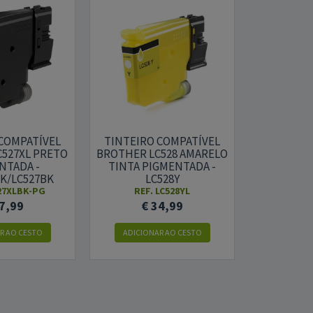
COMPATÍVEL
TINTEIRO COMPATÍVEL
TINTEIRO
527XL PRETO
BROTHER LC528 AMARELO
BROTHER 
NTADA -
TINTA PIGMENTADA -
TINTA P
K/LC527BK
LC528Y
L
527XLBK-PG
REF. LC528YL
REF.
7,99
€ 34,99
€ 
R AO CESTO
ADICIONAR AO CESTO
ADICION