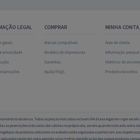
MAÇÃO LEGAL
COMPRAR
MINHA CONTA
 gerais
Marcas compatíveis
Área de cliente
de privacidade
Modelos de impressoras
Informação pessoal
olução
Garantias
Histórico de encom
reclamações
Ajuda/FAQS
Produtos favoritos
amente ilustrativas. Todos os preços indicados incluem IVA à taxa legal em vigor excet
das as promoções indicadas são válidas no próprio dia, exceto quando indicada outra da
logótipos de produtos utilizados no website estão registados e pertencem aos respetivos p
 utilizados tendo em vista permitir uma melhor identificação dos nossos produtos compa