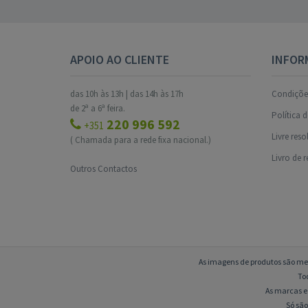
APOIO AO CLIENTE
INFOR
das 10h às 13h | das 14h às 17h
Condições
de 2ª a 6ª feira.
Política 
220 996 592
+351
Livre res
( Chamada para a rede fixa nacional.)
Livro de 
Outros Contactos
As imagens de produtos são mer
To
As marcas e 
Só são