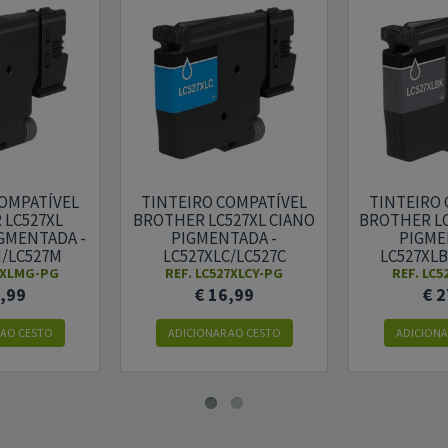
COMPATÍVEL
TINTEIRO COMPATÍVEL
TINTEIRO 
 LC527XL
BROTHER LC527XL CIANO
BROTHER LC
GMENTADA -
PIGMENTADA -
PIGME
M/LC527M
LC527XLC/LC527C
LC527XLB
7XLMG-PG
REF. LC527XLCY-PG
REF. LC
6,99
€ 16,99
€ 2
 AO CESTO
ADICIONAR AO CESTO
ADICIONA