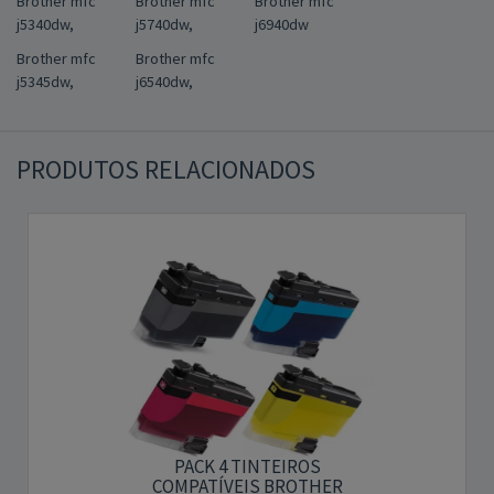
Brother mfc
Brother mfc
Brother mfc
j5340dw,
j5740dw,
j6940dw
Brother mfc
Brother mfc
j5345dw,
j6540dw,
PRODUTOS RELACIONADOS
PACK 4 TINTEIROS
COMPATÍVEIS BROTHER