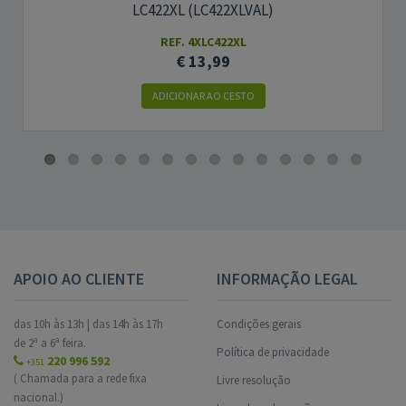
LC422XL (LC422XLVAL)
REF. 4XLC422XL
€ 13,99
ADICIONAR AO CESTO
APOIO AO CLIENTE
INFORMAÇÃO LEGAL
das 10h às 13h | das 14h às 17h
Condições gerais
de 2ª a 6ª feira.
Política de privacidade
220 996 592
+351
( Chamada para a rede fixa
Livre resolução
nacional.)