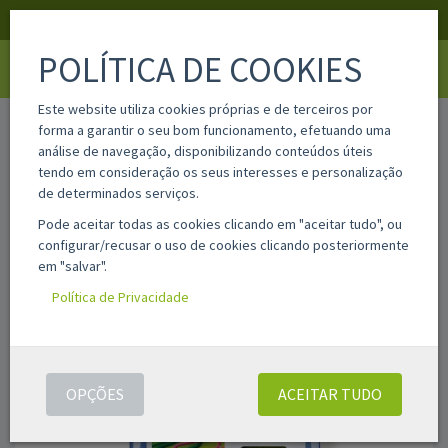
APOIO AO CLIENTE
LOGIN
REGISTAR
POLÍTICA DE COOKIES
Toggle
navigati
Este website utiliza cookies próprias e de terceiros por
home
lc422xly
forma a garantir o seu bom funcionamento, efetuando uma
análise de navegação, disponibilizando conteúdos úteis
tendo em consideração os seus interesses e personalização
de determinados serviços.
Pode aceitar todas as cookies clicando em "aceitar tudo", ou
configurar/recusar o uso de cookies clicando posteriormente
em "salvar".
Política de Privacidade
OPÇÕES
ACEITAR TUDO