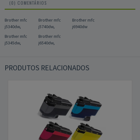
(0) COMENTÁRIOS
Brother mfc
Brother mfc
Brother mfc
j5340dw,
j5740dw,
j6940dw
Brother mfc
Brother mfc
j5345dw,
j6540dw,
PRODUTOS RELACIONADOS