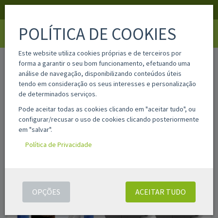
APOIO AO CLIENTE
LOGIN
REGISTAR
POLÍTICA DE COOKIES
Toggle
navigati
Este website utiliza cookies próprias e de terceiros por
home
lc422val
forma a garantir o seu bom funcionamento, efetuando uma
análise de navegação, disponibilizando conteúdos úteis
tendo em consideração os seus interesses e personalização
de determinados serviços.
Pode aceitar todas as cookies clicando em "aceitar tudo", ou
configurar/recusar o uso de cookies clicando posteriormente
em "salvar".
Política de Privacidade
OPÇÕES
ACEITAR TUDO