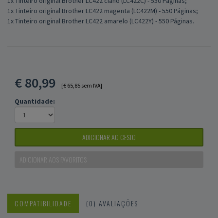
1x Tinteiro original Brother LC422 ciano (LC422C) - 550 Páginas;
1x Tinteiro original Brother LC422 magenta (LC422M) - 550 Páginas;
1x Tinteiro original Brother LC422 amarelo (LC422Y) - 550 Páginas.
€
80,99
[€ 65,85 sem IVA]
Quantidade:
ADICIONAR AO CESTO
ADICIONAR AOS FAVORITOS
COMPATIBILIDADE
(0) AVALIAÇÕES