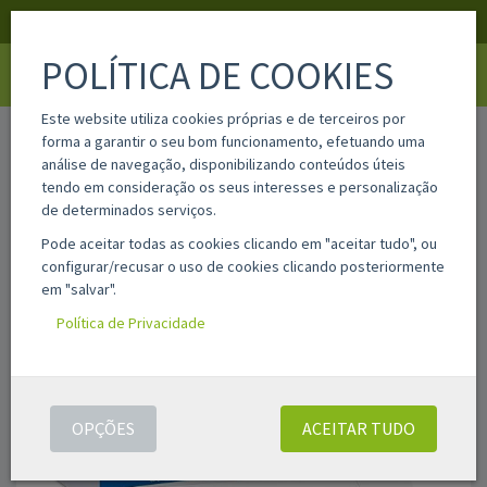
APOIO AO CLIENTE
LOGIN
REGISTAR
POLÍTICA DE COOKIES
Toggle
navigati
Este website utiliza cookies próprias e de terceiros por
home
kp108
forma a garantir o seu bom funcionamento, efetuando uma
análise de navegação, disponibilizando conteúdos úteis
tendo em consideração os seus interesses e personalização
de determinados serviços.
Pode aceitar todas as cookies clicando em "aceitar tudo", ou
configurar/recusar o uso de cookies clicando posteriormente
em "salvar".
Política de Privacidade
OPÇÕES
ACEITAR TUDO