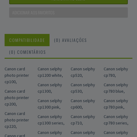
ADICIONAR AOS FAVORITOS
COMPATIBILIDADE
(0) AVALIAÇÕES
(0) COMENTÁRIOS
Canon card
Canon selphy
Canon selphy
Canon selphy
photo printer
cp1200 white,
cp520,
cp780,
cp100,
Canon selphy
Canon selphy
Canon selphy
Canon card
cp1300,
cp530,
cp780 blue,
photo printer
Canon selphy
Canon selphy
Canon selphy
cp200,
cp1300 pink,
cp600,
cp780 pink,
Canon card
Canon selphy
Canon selphy
Canon selphy
photo printer
cp1300 series,
cp710,
cp780 series,
cp220,
Canon selphy
Canon selphy
Canon selphy
Canon card