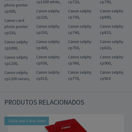
cp1300 white,
cp720,
cp790,
photo printer
Canon selphy
Canon selphy
Canon selphy
cp300,
cp220,
cp730,
cp800,
Canon card
Canon selphy
Canon selphy
Canon selphy
photo printer
cp330,
cp740,
cp810,
cp330,
Canon selphy
Canon selphy
Canon selphy
Canon selphy
cp400,
cp750,
cp820,
cp1000,
Canon selphy
Canon selphy
Canon selphy
Canon selphy
cp500,
cp760,
cp900,
cp1200,
Canon selphy
Canon selphy
Canon selphy
Canon selphy
cp510,
cp770,
cp910
cp1200 series,
PRODUTOS RELACIONADOS
Envio até 5 dias úteis