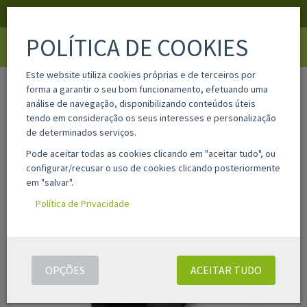
APOIO AO CLIENTE
LOGIN
REGISTAR
POLÍTICA DE COOKIES
Toggle
navigati
Este website utiliza cookies próprias e de terceiros por
home
hp912xlbk
forma a garantir o seu bom funcionamento, efetuando uma
análise de navegação, disponibilizando conteúdos úteis
tendo em consideração os seus interesses e personalização
de determinados serviços.
Pode aceitar todas as cookies clicando em "aceitar tudo", ou
configurar/recusar o uso de cookies clicando posteriormente
em "salvar".
Política de Privacidade
OPÇÕES
ACEITAR TUDO