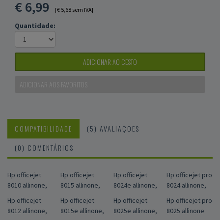
€
6,99
[€ 5,68 sem IVA]
Quantidade:
ADICIONAR AO CESTO
ADICIONAR AOS FAVORITOS
COMPATIBILIDADE
(5) AVALIAÇÕES
(0) COMENTÁRIOS
Hp officejet
Hp officejet
Hp officejet
Hp officejet pro
8010 allinone,
8015 allinone,
8024e allinone,
8024 allinone,
Hp officejet
Hp officejet
Hp officejet
Hp officejet pro
8012 allinone,
8015e allinone,
8025e allinone,
8025 allinone