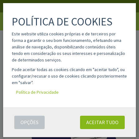
APOIO AO CLIENTE
LOGIN
REGISTAR
POLÍTICA DE COOKIES
Toggle
navigati
Este website utiliza cookies próprias e de terceiros por
home
c200040169
forma a garantir o seu bom funcionamento, efetuando uma
análise de navegação, disponibilizando conteúdos úteis
tendo em consideração os seus interesses e personalização
de determinados serviços.
Pode aceitar todas as cookies clicando em "aceitar tudo", ou
configurar/recusar o uso de cookies clicando posteriormente
em "salvar".
Política de Privacidade
OPÇÕES
ACEITAR TUDO