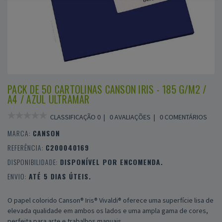
PACK DE 50 CARTOLINAS CANSON IRIS - 185 G/M2 /
A4 / AZUL ULTRAMAR
CLASSIFICAÇÃO 0 |
0 AVALIAÇÕES
|
0 COMENTÁRIOS
MARCA:
CANSON
REFERÊNCIA:
C200040169
DISPONIBILIDADE:
DISPONÍVEL POR ENCOMENDA.
ENVIO:
ATÉ 5 DIAS ÚTEIS.
O papel colorido Canson® Iris® Vivaldi® oferece uma superfície lisa de
elevada qualidade em ambos os lados e uma ampla gama de cores,
perfeita para arte e trabalhos manuais.