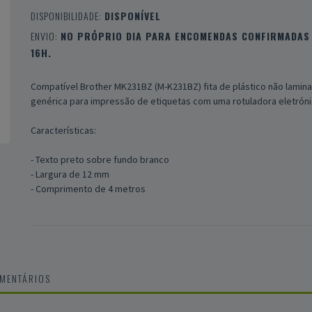
DISPONIBILIDADE:
DISPONÍVEL
ENVIO:
NO PRÓPRIO DIA PARA ENCOMENDAS CONFIRMADAS 
16H.
Compatível Brother MK231BZ (M-K231BZ) fita de plástico não lamin
genérica para impressão de etiquetas com uma rotuladora eletróni
Características:
- Texto preto sobre fundo branco
- Largura de 12 mm
- Comprimento de 4 metros
OMENTÁRIOS