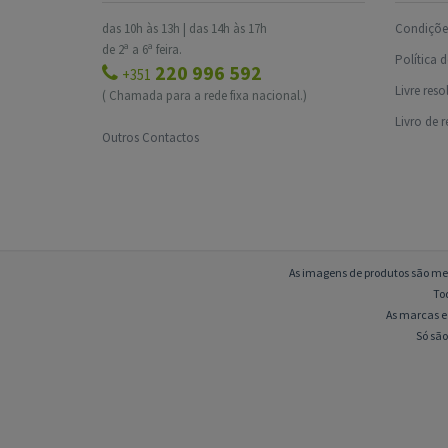
das 10h às 13h | das 14h às 17h
Condições
de 2ª a 6ª feira.
Política 
220 996 592
+351
Livre res
( Chamada para a rede fixa nacional.)
Livro de 
Outros Contactos
As imagens de produtos são mer
To
As marcas e 
Só são