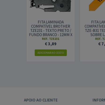
FITA LAMINADA
FITA L
COMPATÍVEL BROTHER
COMPATÍVE
TZE231 - TEXTO PRETO /
TZE-B31 T
FUNDO BRANCO - 12MM X
SOBRE 
8M
FLORESCEN
REF. TZE231
REF. T
8M(TZ
€ 3,89
€ 7
ADICIONAR AO CESTO
APOIO AO CLIENTE
INFOR