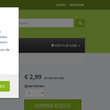
LOGIN
REGISTAR
m
úteis
viços.
ACTOS
CESTO (€ 0,00)
 uso de
ER
€
2,99
O -
[€ 2,43 sem IVA]
UDO
Quantidade:
ADICIONAR AO CESTO