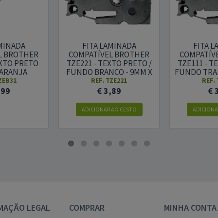
AMINADA
FITA LAMINADA
FITA L
L BROTHER
COMPATÍVEL BROTHER
COMPATÍV
EXTO PRETO
TZE221 - TEXTO PRETO /
TZE111 - T
LARANJA
FUNDO BRANCO - 9MM X
FUNDO TRA
TE 12MM X
8M
6MM
ZEB31
REF. TZE221
REF.
-B31)
,99
€ 3,89
€ 
ADICIONAR AO CESTO
ADICIONA
MAÇÃO LEGAL
COMPRAR
MINHA CONTA