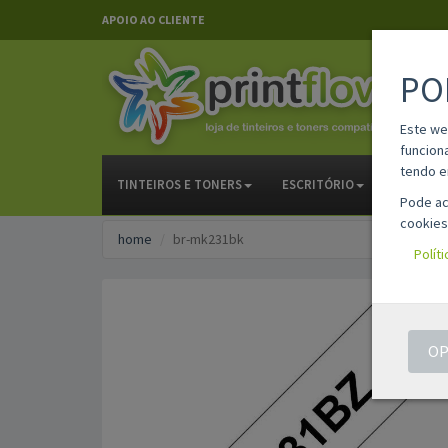
APOIO AO CLIENTE
PO
Este we
funcion
tendo e
TINTEIROS E TONERS
ESCRITÓRIO
PAPELAR
Pode ac
cookies
home
br-mk231bk
Polít
OP