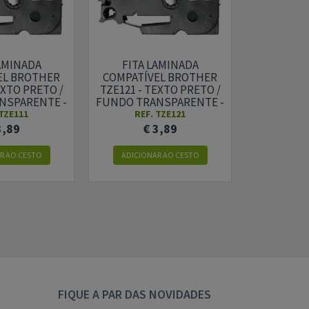
AMINADA
FITA LAMINADA
FITA 
EL BROTHER
COMPATÍVEL BROTHER
COMPATÍ
EXTO PRETO /
TZE121 - TEXTO PRETO /
TZE131 - 
NSPARENTE -
FUNDO TRANSPARENTE -
FUNDO TR
 X 8M
9MM X 8M
12M
 TZE111
REF. TZE121
REF
3,89
€ 3,89
€
R AO CESTO
ADICIONAR AO CESTO
ADICION
FIQUE A PAR DAS NOVIDADES