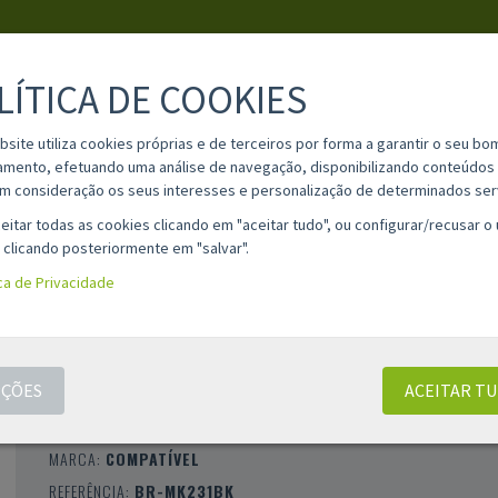
LÍTICA DE COOKIES
PESQUISA
bsite utiliza cookies próprias e de terceiros por forma a garantir o seu bo
amento, efetuando uma análise de navegação, disponibilizando conteúdos 
m consideração os seus interesses e personalização de determinados ser
IA
MATERIAL ESCOLAR
INFORMAÇÕES
OPINIÕES
CONT
eitar todas as cookies clicando em "aceitar tudo", ou configurar/recusar o
 clicando posteriormente em "salvar".
ica de Privacidade
FITA NÃO LAMINADA COMPATÍVEL BROTH
MK231BZ - TEXTO PRETO / FUNDO BRANC
12MM X 4M
ÇÕES
ACEITAR T
CLASSIFICAÇÃO 0 |
0 AVALIAÇÕES
|
0 COMENTÁRIOS
MARCA:
COMPATÍVEL
REFERÊNCIA:
BR-MK231BK