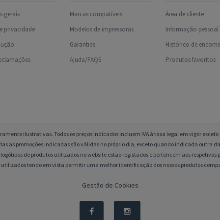
 gerais
Marcas compatíveis
Área de cliente
de privacidade
Modelos de impressoras
Informação pessoal
olução
Garantias
Histórico de encom
reclamações
Ajuda/FAQS
Produtos favoritos
amente ilustrativas. Todos os preços indicados incluem IVA à taxa legal em vigor excet
das as promoções indicadas são válidas no próprio dia, exceto quando indicada outra da
logótipos de produtos utilizados no website estão registados e pertencem aos respetivos p
 utilizados tendo em vista permitir uma melhor identificação dos nossos produtos compa
Gestão de Cookies