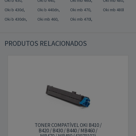
Oki b 430,
Oki b 440,
Oki mb 460l,
Oki mb 480,
Oki b 430d,
Oki b 440dn,
Oki mb 470,
Oki mb 480l
Oki b 430dn,
Oki mb 460,
Oki mb 470l,
PRODUTOS RELACIONADOS
TONER COMPATÍVEL OKI B410 /
B420 / B430 / B440 / MB460 /