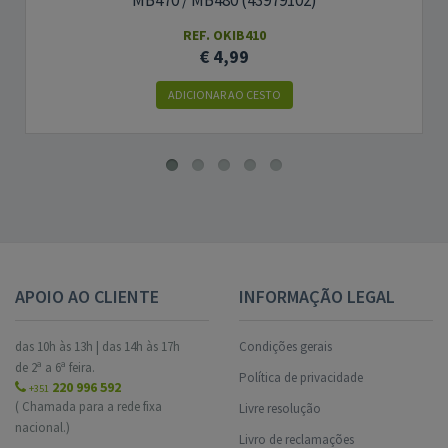
MB470 / MB480 (43979102)
REF. OKIB410
€ 4,99
ADICIONAR AO CESTO
APOIO AO CLIENTE
INFORMAÇÃO LEGAL
das 10h às 13h | das 14h às 17h
Condições gerais
de 2ª a 6ª feira.
Política de privacidade
220 996 592
+351
( Chamada para a rede fixa
Livre resolução
nacional.)
Livro de reclamações