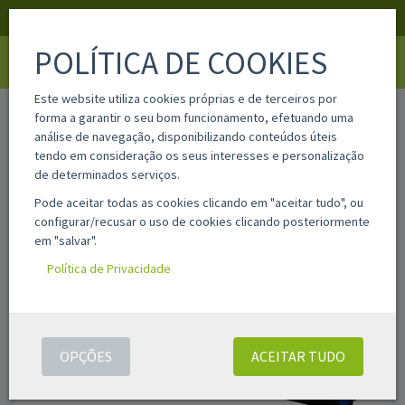
APOIO AO CLIENTE
LOGIN
REGISTAR
POLÍTICA DE COOKIES
Toggle
navigati
Este website utiliza cookies próprias e de terceiros por
home
b430
forma a garantir o seu bom funcionamento, efetuando uma
análise de navegação, disponibilizando conteúdos úteis
tendo em consideração os seus interesses e personalização
de determinados serviços.
Pode aceitar todas as cookies clicando em "aceitar tudo", ou
configurar/recusar o uso de cookies clicando posteriormente
em "salvar".
Política de Privacidade
OPÇÕES
ACEITAR TUDO