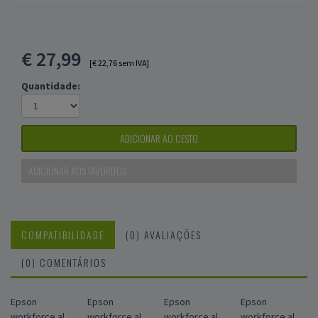
€
27,99
[€ 22,76 sem IVA]
Quantidade:
ADICIONAR AO CESTO
ADICIONAR AOS FAVORITOS
COMPATIBILIDADE
(0) AVALIAÇÕES
(0) COMENTÁRIOS
Epson
Epson
Epson
Epson
workforce al
workforce al
workforce al
workforce al