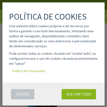
APOIO AO CLIENTE
LOGIN
REGISTAR
POLÍTICA DE COOKIES
Toggle
navigati
Este website utiliza cookies próprias e de terceiros por
home
alc300yl
forma a garantir o seu bom funcionamento, efetuando uma
análise de navegação, disponibilizando conteúdos úteis
tendo em consideração os seus interesses e personalização
de determinados serviços.
Pode aceitar todas as cookies clicando em "aceitar tudo", ou
configurar/recusar o uso de cookies clicando posteriormente
em "salvar".
Política de Privacidade
OPÇÕES
ACEITAR TUDO