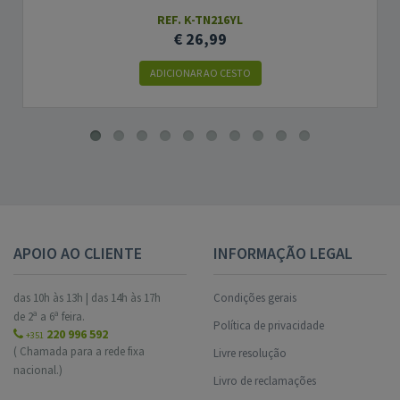
REF. K-TN216YL
€ 26,99
ADICIONAR AO CESTO
APOIO AO CLIENTE
INFORMAÇÃO LEGAL
das 10h às 13h | das 14h às 17h
Condições gerais
de 2ª a 6ª feira.
Política de privacidade
220 996 592
+351
( Chamada para a rede fixa
Livre resolução
nacional.)
Livro de reclamações