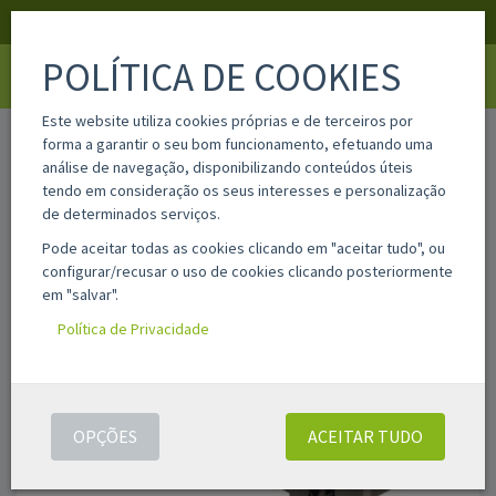
APOIO AO CLIENTE
LOGIN
REGISTAR
POLÍTICA DE COOKIES
Toggle
navigati
Este website utiliza cookies próprias e de terceiros por
home
a162wy1
forma a garantir o seu bom funcionamento, efetuando uma
análise de navegação, disponibilizando conteúdos úteis
tendo em consideração os seus interesses e personalização
de determinados serviços.
Pode aceitar todas as cookies clicando em "aceitar tudo", ou
configurar/recusar o uso de cookies clicando posteriormente
em "salvar".
Política de Privacidade
OPÇÕES
ACEITAR TUDO