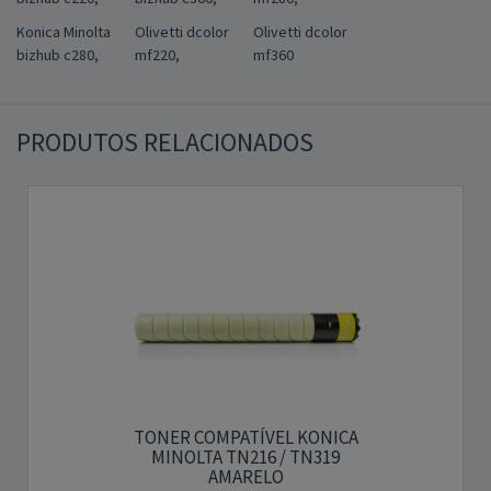
Konica Minolta
Olivetti dcolor
Olivetti dcolor
bizhub c280,
mf220,
mf360
PRODUTOS RELACIONADOS
TONER COMPATÍVEL KONICA
MINOLTA TN216 / TN319
AMARELO