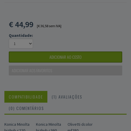
€
44,99
[€ 36,58 sem IVA]
Quantidade:
ADICIONAR AO CESTO
ADICIONAR AOS FAVORITOS
COMPATIBILIDADE
(1) AVALIAÇÕES
(0) COMENTÁRIOS
Konica Minolta
Konica Minolta
Olivetti dcolor
bizhub c220,
bizhub c360,
mf280,