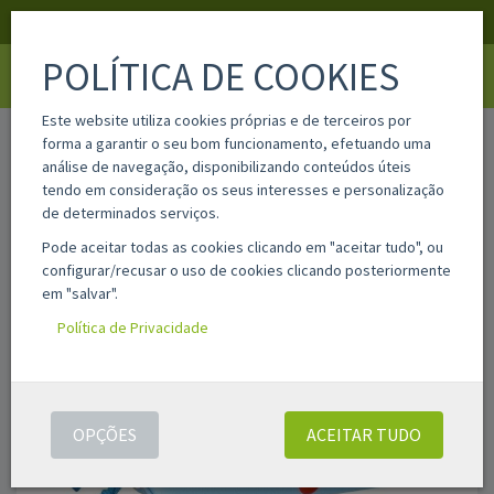
APOIO AO CLIENTE
LOGIN
REGISTAR
POLÍTICA DE COOKIES
Toggle
navigati
Este website utiliza cookies próprias e de terceiros por
home
832568512
forma a garantir o seu bom funcionamento, efetuando uma
análise de navegação, disponibilizando conteúdos úteis
tendo em consideração os seus interesses e personalização
de determinados serviços.
Pode aceitar todas as cookies clicando em "aceitar tudo", ou
configurar/recusar o uso de cookies clicando posteriormente
em "salvar".
Política de Privacidade
OPÇÕES
ACEITAR TUDO