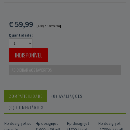
€
59,99
[€ 48,77 sem IVA]
Quantidade:
INDISPONÍVEL
ADICIONAR AOS FAVORITOS
COMPATIBILIDADE
(0) AVALIAÇÕES
(0) COMENTÁRIOS
Hp designjet sd
Hp designjet
Hp designjet
Hp designjet
pro mfp,
t1600dr 36zoll,
t1700 44zoll,
t1700dr 44zoll