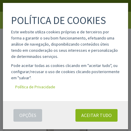
APOIO AO CLIENTE
LOGIN
REGISTAR
POLÍTICA DE COOKIES
Toggle
navigati
Este website utiliza cookies próprias e de terceiros por
home
730mg
forma a garantir o seu bom funcionamento, efetuando uma
análise de navegação, disponibilizando conteúdos úteis
tendo em consideração os seus interesses e personalização
de determinados serviços.
Pode aceitar todas as cookies clicando em "aceitar tudo", ou
configurar/recusar o uso de cookies clicando posteriormente
em "salvar".
Política de Privacidade
OPÇÕES
ACEITAR TUDO