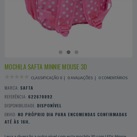
MOCHILA SAFTA MINNIE MOUSE 3D
CLASSIFICAÇÃO 0 |
0 AVALIAÇÕES
|
0 COMENTÁRIOS
MARCA:
SAFTA
REFERÊNCIA:
622670892
DISPONIBILIDADE:
DISPONÍVEL
ENVIO:
NO PRÓPRIO DIA PARA ENCOMENDAS CONFIRMADAS
ATÉ ÀS 16H.
Leva a diversão a outro nível com esta mochila 3D com LEDs Minnie