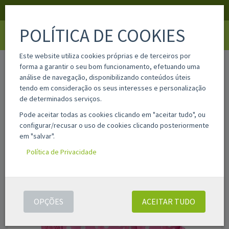
APOIO AO CLIENTE
LOGIN
REGISTAR
POLÍTICA DE COOKIES
Toggle
navigati
Este website utiliza cookies próprias e de terceiros por
home
622670892
forma a garantir o seu bom funcionamento, efetuando uma
análise de navegação, disponibilizando conteúdos úteis
tendo em consideração os seus interesses e personalização
de determinados serviços.
Pode aceitar todas as cookies clicando em "aceitar tudo", ou
configurar/recusar o uso de cookies clicando posteriormente
em "salvar".
Política de Privacidade
OPÇÕES
ACEITAR TUDO