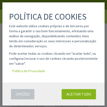
APOIO AO CLIENTE
LOGIN
REGISTAR
POLÍTICA DE COOKIES
Toggle
navigati
Este website utiliza cookies próprias e de terceiros por
home
4xt41f
forma a garantir o seu bom funcionamento, efetuando uma
análise de navegação, disponibilizando conteúdos úteis
tendo em consideração os seus interesses e personalização
de determinados serviços.
Pode aceitar todas as cookies clicando em "aceitar tudo", ou
configurar/recusar o uso de cookies clicando posteriormente
em "salvar".
Política de Privacidade
OPÇÕES
ACEITAR TUDO