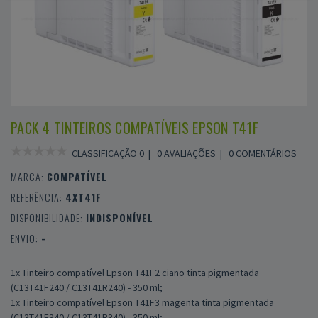
PACK 4 TINTEIROS COMPATÍVEIS EPSON T41F
CLASSIFICAÇÃO 0 |
0 AVALIAÇÕES
|
0 COMENTÁRIOS
MARCA:
COMPATÍVEL
REFERÊNCIA:
4XT41F
DISPONIBILIDADE:
INDISPONÍVEL
ENVIO:
-
1x Tinteiro compatível Epson T41F2 ciano tinta pigmentada
(C13T41F240 / C13T41R240) - 350 ml;
1x Tinteiro compatível Epson T41F3 magenta tinta pigmentada
(C13T41F340 / C13T41R340) - 350 ml;