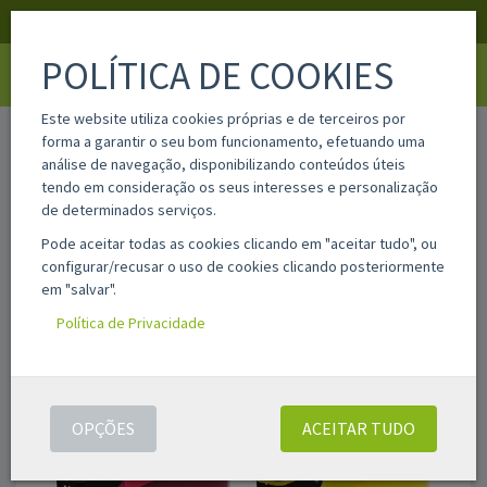
APOIO AO CLIENTE
LOGIN
REGISTAR
POLÍTICA DE COOKIES
Toggle
navigati
Este website utiliza cookies próprias e de terceiros por
home
4xlc427xl
forma a garantir o seu bom funcionamento, efetuando uma
análise de navegação, disponibilizando conteúdos úteis
tendo em consideração os seus interesses e personalização
de determinados serviços.
Pode aceitar todas as cookies clicando em "aceitar tudo", ou
configurar/recusar o uso de cookies clicando posteriormente
em "salvar".
Política de Privacidade
OPÇÕES
ACEITAR TUDO