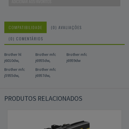
ADICIONAR AOS FAVORITOS
COMPATIBILIDADE
(0) AVALIAÇÕES
(0) COMENTÁRIOS
Brother hl
Brother mfc
Brother mfc
j6010dw,
j6955dw,
j6959dw
Brother mfc
Brother mfc
j5955dw,
j6957dw,
PRODUTOS RELACIONADOS